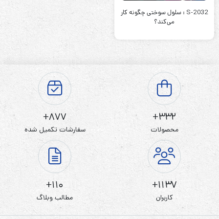
S-2032 : سلول سوختی چگونه کار
می‌کند؟
877+
332+
محصولات
سفارشات تکمیل شده
110+
1137+
کاربران
مطالب وبلاگ