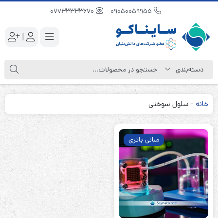
07733333670
09050059955
|
خانه
-
سلول سوختی
مبانی باتری