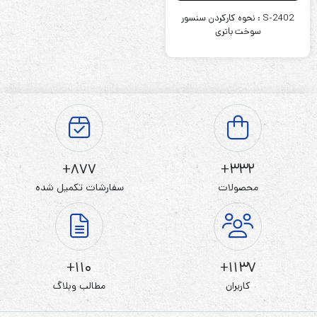
S-2402 : نحوه کارکردن سنسور
سوخت باتری
877+
332+
محصولات
سفارشات تکمیل شده
110+
1137+
کاربران
مطالب وبلاگ