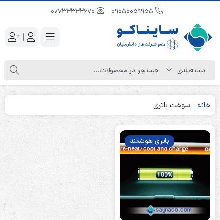
07733333670
09050059955
|
خانه
-
سوخت باتری
باتری هوشمند