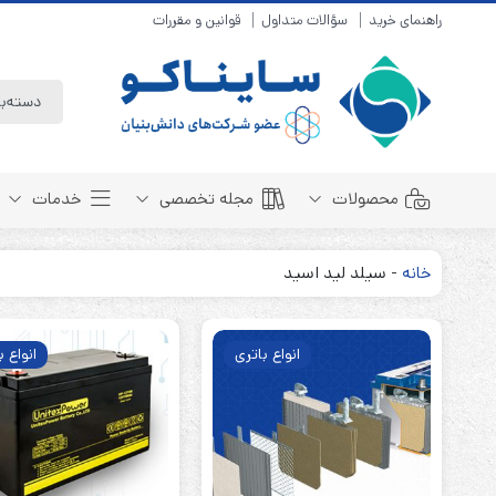
راهنمای خرید
سؤالات متداول
قوانین و مقررات
محصولات
مجله تخصصی
خدمات
خانه
-
سیلد لید اسید
باتری سیلد لید اسید
مبانی باتری
باتری 4 ولت
انواع باتری
انواع باتری
انواع ب
باتری 6 ولت
تست و کنترل
باتری 12 ولت
طول عمر باتری
باتری لیتیوم
باتری هوشمند
باتری نیکل کادمیوم
بسته بندی و ایمنی
باتری نیکل متال هیدرید
روش های شارژ