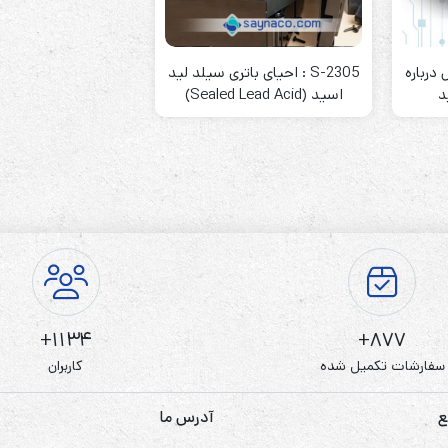
ل درباره
S-2305 : احیای باتری سیلد لید
د
اسید (Sealed Lead Acid)
رله‌ای
AVR
STB
Prince
سروو موتوری
ZTY
1134+
877+
سفارشات تکمیل شده
کاربران
ع
آدرس ما