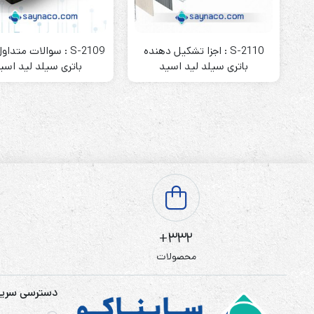
باتری آلکالاین
روش های تخلیه
S-2110 : اجزا تشکیل دهنده
S-2109 : سوالات متداو
باتری سیلد لید اسید
باتری سیلد لید اسی
سلاموند
موریسل
کینگ بت
یونیتکس پاور
332+
محصولات
دسترسی سری