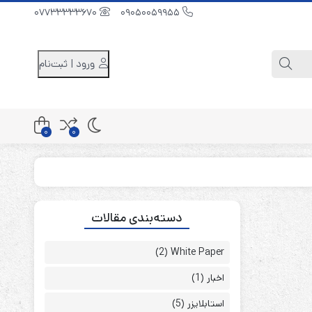
07733333670
09050059955
ورود | ثبت‌نام
0
0
کابینت باتری 48 ولت
دسته‌بندی مقالات
کابینت باتری 96 ولت
کابینت باتری 240 ولت
(2)
White Paper
اخبار
(1)
استابلایزر
(5)