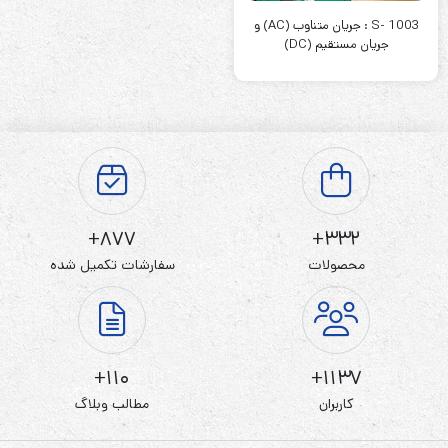
S- 1003 : جریان متناوب (AC) و
جریان مستقیم (DC)
877+
332+
محصولات
سفارشات تکمیل شده
110+
1137+
کاربران
مطالب وبلاگ