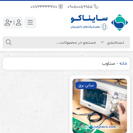
07733333670
09050059955
|
خانه
-
متناوب
مبانی برق