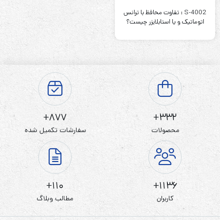
S-4002 : تفاوت محافظ با ترانس
اتوماتیک و یا استابلایزر چیست؟
877+
332+
محصولات
سفارشات تکمیل شده
110+
1136+
کاربران
مطالب وبلاگ