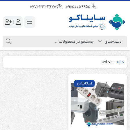
07733333670
09050059955
|
خانه
-
محافظ
استابلایزر