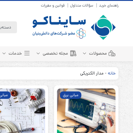
راهنمای خرید
سؤالات متداول
قوانین و مقررات
محصولات
مجله تخصصی
خدمات
خانه
-
مدار الکتریکی
باتری سیلد لید اسید
مبانی باتری
باتری 4 ولت
انواع باتری
مبانی برق
مبانی
باتری 6 ولت
تست و کنترل
باتری 12 ولت
طول عمر باتری
باتری لیتیوم
باتری هوشمند
باتری نیکل کادمیوم
بسته بندی و ایمنی
باتری نیکل متال هیدرید
روش های شارژ