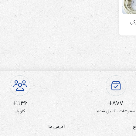
ریکی
رله‌ای
AVR
STB
Prince
سروو موتوری
ZTY
1136+
877+
سفارشات تکمیل شده
کاربران
ع
آدرس ما