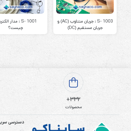
باتری آلکالاین
روش های تخلیه
S- 1003 : جریان متناوب (AC) و
S- 1001 : مدار الکت
جریان مستقیم (DC)
چیست؟
سلاموند
موریسل
کینگ بت
یونیتکس پاور
332+
محصولات
دسترسی سری