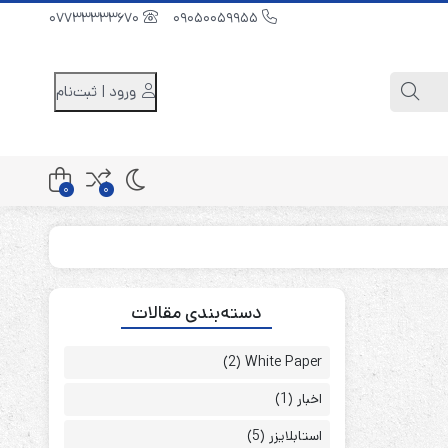
07733333670
09050059955
ورود | ثبت‌نام
0
0
کابینت باتری 48 ولت
دسته‌بندی مقالات
کابینت باتری 96 ولت
کابینت باتری 240 ولت
(2)
White Paper
اخبار
(1)
استابلایزر
(5)