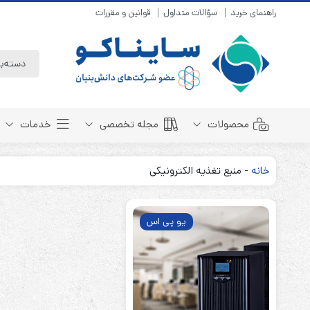
راهنمای خرید
سؤالات متداول
قوانین و مقررات
محصولات
مجله تخصصی
خدمات
خانه
-
منبع تغذیه الکترونیکی
باتری سیلد لید اسید
مبانی باتری
باتری 4 ولت
انواع باتری
یو پی اس
باتری 6 ولت
تست و کنترل
باتری 12 ولت
طول عمر باتری
باتری لیتیوم
باتری هوشمند
باتری نیکل کادمیوم
بسته بندی و ایمنی
باتری نیکل متال هیدرید
روش های شارژ