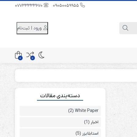
07733333670
09050059955
ورود | ثبت‌نام
0
0
کابینت باتری 48 ولت
دسته‌بندی مقالات
کابینت باتری 96 ولت
کابینت باتری 240 ولت
(2)
White Paper
اخبار
(1)
استابلایزر
(5)