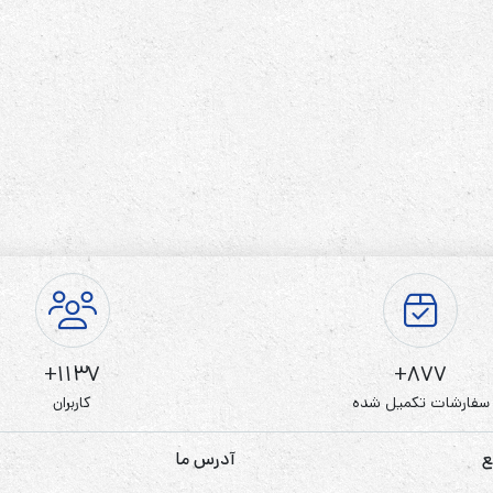
رله‌ای
AVR
STB
Prince
سروو موتوری
ZTY
1137+
877+
سفارشات تکمیل شده
کاربران
ع
آدرس ما