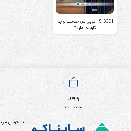
باتری آلکالاین
روش های تخلیه
S-3001 : یوپی‌اس چیست و چه
کاربردی دارد؟
سلاموند
موریسل
کینگ بت
یونیتکس پاور
332+
محصولات
دسترسی سری