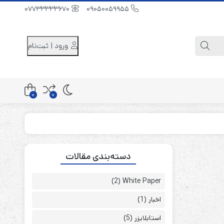
07733333670
09050059955
ورود | ثبت‌نام
0
0
کابینت باتری 48 ولت
دسته‌بندی مقالات
کابینت باتری 96 ولت
کابینت باتری 240 ولت
(2)
White Paper
اخبار
(1)
استابلایزر
(5)