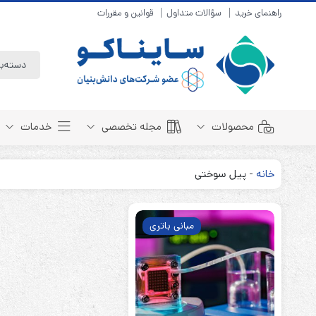
راهنمای خرید
سؤالات متداول
قوانین و مقررات
محصولات
مجله تخصصی
خدمات
خانه
-
پیل سوختی
باتری سیلد لید اسید
مبانی باتری
باتری 4 ولت
انواع باتری
مبانی باتری
باتری 6 ولت
تست و کنترل
باتری 12 ولت
طول عمر باتری
باتری لیتیوم
باتری هوشمند
باتری نیکل کادمیوم
بسته بندی و ایمنی
باتری نیکل متال هیدرید
روش های شارژ