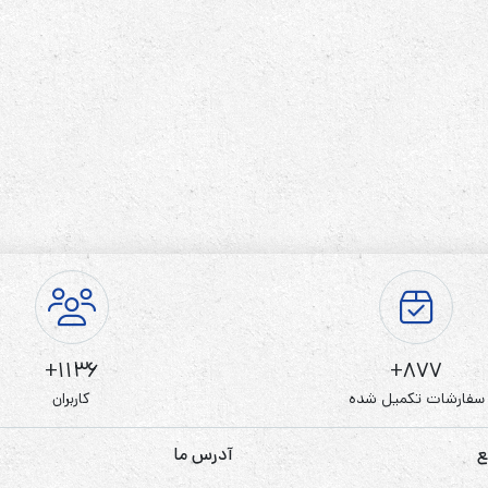
رله‌ای
AVR
STB
Prince
سروو موتوری
ZTY
1136+
877+
سفارشات تکمیل شده
کاربران
ع
آدرس ما