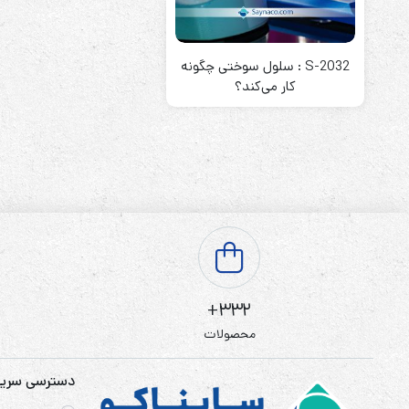
باتری آلکالاین
روش های تخلیه
S-2032 : سلول سوختی چگونه
کار می‌کند؟
سلاموند
موریسل
کینگ بت
یونیتکس پاور
332+
محصولات
دسترسی سری