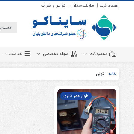
راهنمای خرید
سؤالات متداول
قوانین و مقررات
محصولات
مجله تخصصی
خدمات
خانه
-
کولن
باتری سیلد لید اسید
مبانی باتری
باتری 4 ولت
انواع باتری
طول عمر باتری
باتری 6 ولت
تست و کنترل
باتری 12 ولت
طول عمر باتری
باتری لیتیوم
باتری هوشمند
باتری نیکل کادمیوم
بسته بندی و ایمنی
باتری نیکل متال هیدرید
روش های شارژ