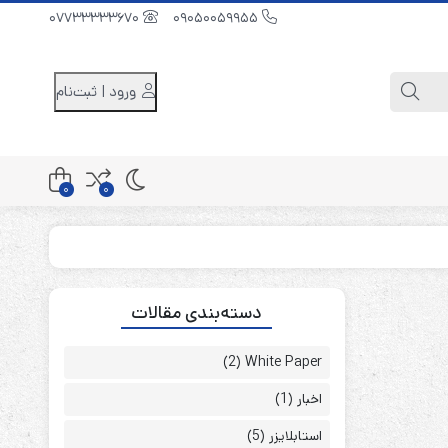
07733333670
09050059955
ورود | ثبت‌نام
0
0
کابینت باتری 48 ولت
دسته‌بندی مقالات
کابینت باتری 96 ولت
کابینت باتری 240 ولت
(2)
White Paper
اخبار
(1)
استابلایزر
(5)