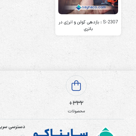
باتری آلکالاین
روش های تخلیه
S-2307 : بازدهی کولن و انرژی در
باتری
سلاموند
موریسل
کینگ بت
یونیتکس پاور
332+
محصولات
دسترسی سری