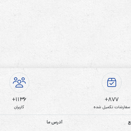
رله‌ای
AVR
STB
Prince
سروو موتوری
ZTY
1136+
877+
سفارشات تکمیل شده
کاربران
ع
آدرس ما