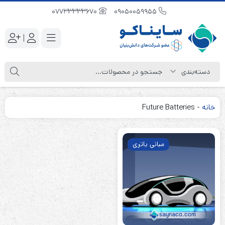
07733333670
09050059955
|
خانه
-
Future Batteries
مبانی باتری