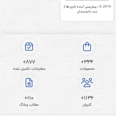
S-2014 : پیش‌بینی آینده باتری‌ ها از
دید دانشمندان
877+
332+
محصولات
سفارشات تکمیل شده
110+
1136+
کاربران
مطالب وبلاگ