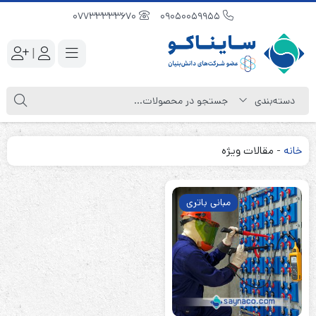
07733333670
09050059955
|
خانه
-
مقالات ویژه
مبانی باتری