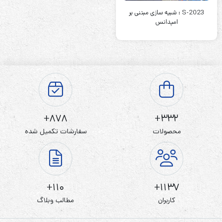
S-2023 : شبیه سازی مبتنی بر
امپدانس
878+
332+
محصولات
سفارشات تکمیل شده
110+
1137+
کاربران
مطالب وبلاگ