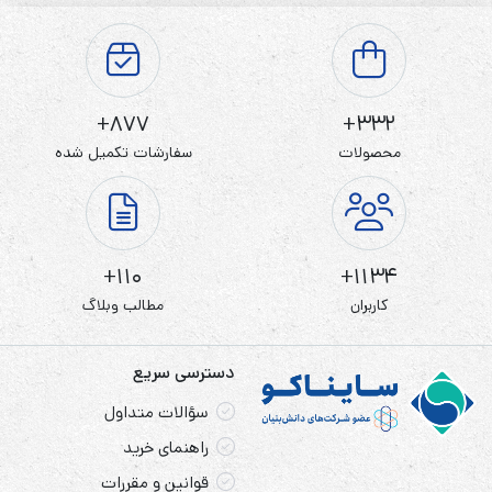
877+
332+
محصولات
سفارشات تکمیل شده
110+
1134+
کاربران
مطالب وبلاگ
دسترسی سریع
سؤالات متداول
راهنمای خرید
قوانین و مقررات