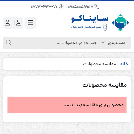
07733333670
09050059955
|
خانه
-
مقایسه محصولات
مقایسه محصولات
محصولی برای مقایسه پیدا نشد.