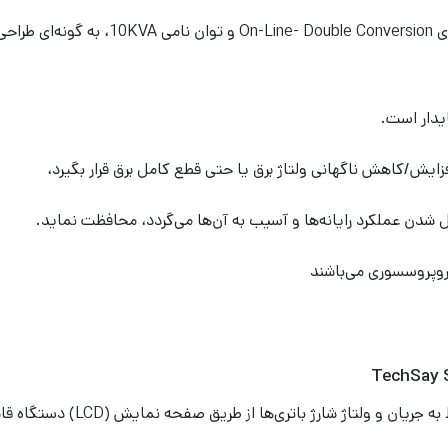
یو پی اس تک سای مدل TechSay SDE 1011XR 
یدار است.
زایش/کاهش ناگهانی ولتاژ برق یا حتی قطع کامل برق قرار بگیرد،
تل شدن عملکرد رایانه‌ها و آسیب به آن‌ها می‌گردد، محافظت نماید.
ژ شارژ باتری‌ها از طریق صفحه نمایش (LCD) دستگاه قابل تنظیم است.