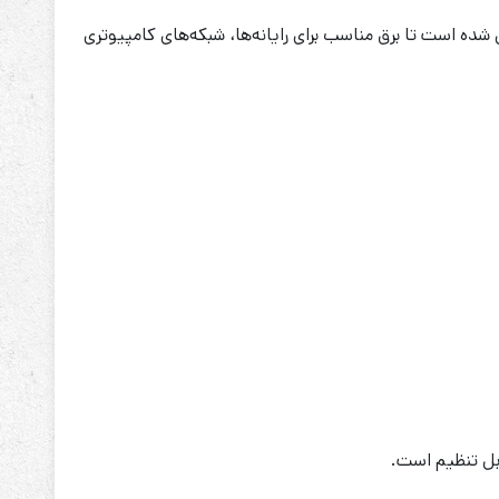
با تکنولوژی On-Line- Double Conversion و توان نامی 10KVA، به گونه‌ای طراحی شده‌ است تا برق مناسب برای رایانه‌ها، شبکه‌های کامپیوتری