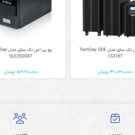
یو پی اس تک سای مدل TechSay SDE
یو پی اس تک 
SLE2000XT
1531XT
410,300,000
تومان
53,200,000
تومان