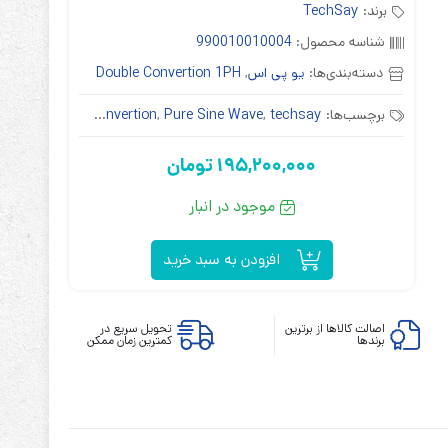
برند:
TechSay
شناسه محصول:
990010010004
دسته‌بندی‌ها:
یو پی اس
,
Double Convertion 1PH
برچسب‌ها:
techsay
,
Pure Sine Wave
,
double convertion
,
تک سا
ابزارهای مدیریت یوپی‌اس
195,200,000
تومان
تابلوی بای پس
ترانس ایزوله
موجود در انبار
افزودن به سبد خرید
اصالت کالاها از برترین
تحویل سریع در
برندها
کمترین زمان ممکن