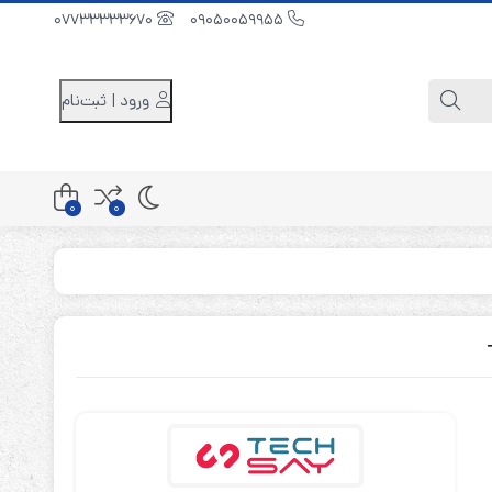
07733333670
09050059955
ورود | ثبت‌نام
0
0
کابینت باتری 48 ولت
کابینت باتری 96 ولت
کابینت باتری 240 ولت