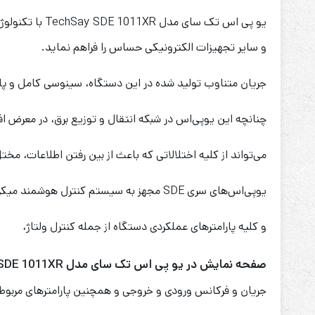
و سایر تجهیزات الکترونیکی حساس را فراهم نماید.
جریان متناوب تولید شده در این دستگاه، سینوسی کامل و پا
چنانچه این یوپی‌اس در شبکه انتقال و توزیع برق، در معرض اف
می‌تواند از کلیه اختلالاتی که باعث از بین رفتن اطلاعات، مخ
یوپی‌اس‌های سری SDE مجهز به سیستم کنترل هوشمند میکروپروسسوری می‌باشند
و کلیه پارامترهای عملکردی دستگاه از جمله کنترل ولتاژ،
صفحه نمایش در یو پی اس تک سای مدل TechSay SDE 1011XR
جریان و فرکانس ورودی و خروجی و همچنین پارامترهای مربوط به جریان و ولتا