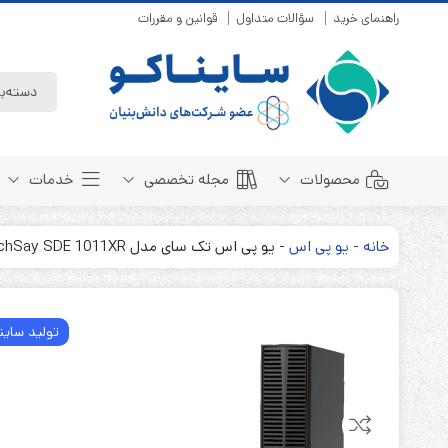
راهنمای خرید
سؤالات متداول
قوانین و مقررات
محصولات
مجله تخصصی
خدمات
خانه
-
یو پی اس
-
یو پی اس تک سای مدل TechSay SDE 1011XR
باتری سیلد لید اسید
مبانی باتری
باتری 4 ولت
انواع باتری
تولید ساین
باتری 6 ولت
تست و کنترل
باتری 12 ولت
طول عمر باتری
باتری لیتیوم
باتری هوشمند
باتری نیکل کادمیوم
بسته بندی و ایمنی
باتری نیکل متال هیدرید
روش های شارژ