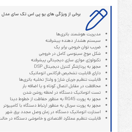
برخی از ویژگی های یو پی اس تک سای مدل TechSay SDE 1011XR
*
مدیریت هوشمند باتری‌ها
*
سیستم هشدار دهنده پیشرفته
*
ﺿریب توان خروجی برابر یک
*
شکل موج سینوسی کامل در خروجی
*
تکنولوژی موازی سازی دیجیتالی پیشرفته
*
مجهز به پردازشگر کنترل دیجیتال DSP
*
دارای قابلیت تشخیص فرکانس اتوماتیک
*
قابلیت تنظیم جریان شارژ و ولتاژ تخلیه باتری‌ها
*
محافظت در مقابل اتصال کوتاه و یا اضافه بار
*
تست اتوماتیک دستگاه در لحظه روشن شدن
*
مجهز به پورت RG45 به منظور حفاظت از خطوط دیتا
*
مجهز به پورت سریال به منظور ارتباط دستگاه با کامپیوتر
*
استارت اتوماتیک دستگاه در زمان وصل مجدد برق شهر
*
قابلیت تنظیم عملکرد اقتصادی و خاموشی دستگاه در حالت 