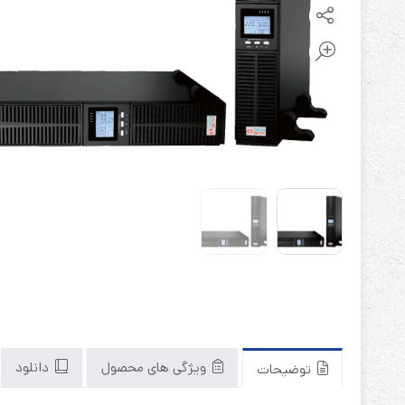
باتری آلکالاین
روش های تخلیه
سلاموند
موریسل
کینگ بت
یونیتکس پاور
ویژگی های محصول
دانلود
توضیحات