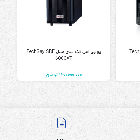
سای مدل TechSay
یو پی اس تک سای مدل TechSay SDE
6000XT
148,000,000
تومان