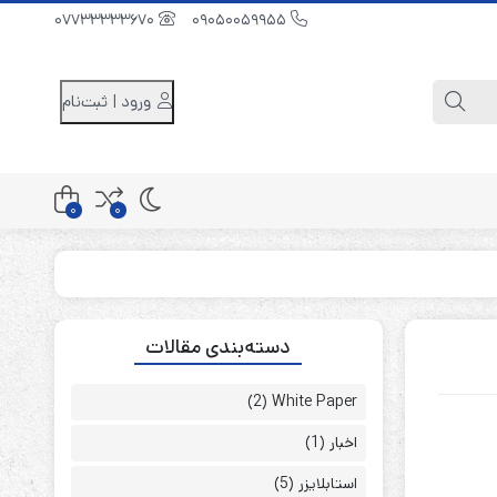
07733333670
09050059955
ورود | ثبت‌نام
0
0
کابینت باتری 48 ولت
دسته‌بندی مقالات
کابینت باتری 96 ولت
کابینت باتری 240 ولت
(2)
White Paper
اخبار
(1)
استابلایزر
(5)