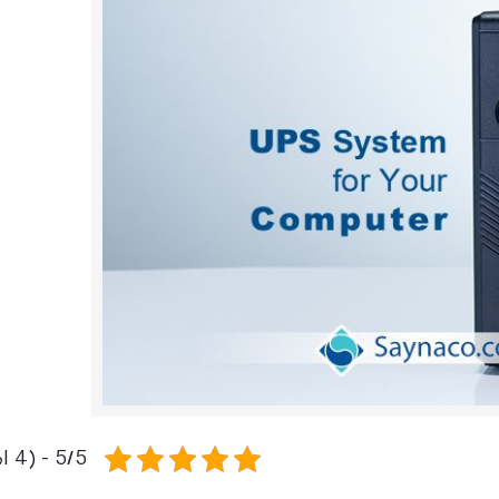
رله‌ای
AVR
STB
Prince
سروو موتوری
ZTY
5/5 - (4 امتیاز)