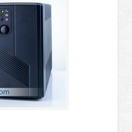
باتری آلکالاین
روش های تخلیه
سلاموند
موریسل
کینگ بت
یونیتکس پاور