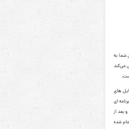
 شما به
 می‌کند
ست.
ایل های
نامه ای
 بعد از
جام شده