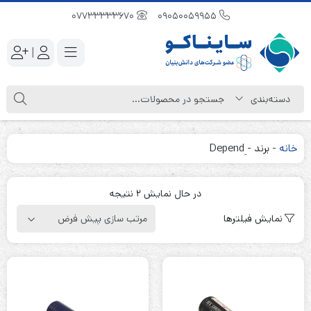
07733333670
09050059955
|
خانه
-
برند
-
در حال نمایش 2 نتیجه
نمایش فیلترها