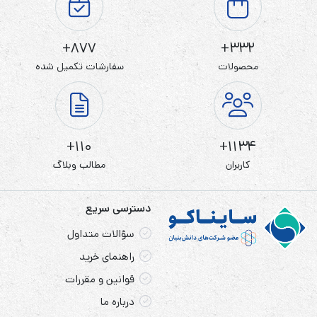
877+
332+
محصولات
سفارشات تکمیل شده
110+
1134+
کاربران
مطالب وبلاگ
دسترسی سریع
سؤالات متداول
راهنمای خرید
قوانین و مقررات
درباره ما