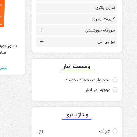
باتری آلکالاین
روش های تخلیه
شارژر باتری
کابینت باتری
نیروگاه خورشیدی
یو پی اس
سلاموند
موریسل
ساعت ll
کینگ بت
وضعیت انبار
یونیتکس پاور
,000
محصولات تخفیف خورده
موجود در انبار
ولتاژ باتری
6 ولت
(1)