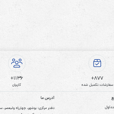
1136+
877+
سفارشات تکمیل شده
کاربران
ع
آدرس ما
داول
دفتر مرکزی: بوشهر، چهارراه ولیعصر، س