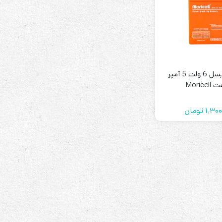
رله‌ای
باتری موریسل 6 ولت 5 آمپر
AVR
Morice
STB
Prince
1,300
تومان
سروو موتوری
ZTY