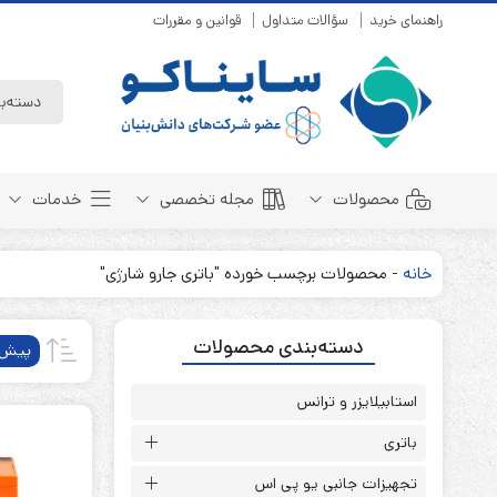
راهنمای خرید
سؤالات متداول
قوانین و مقررات
محصولات
مجله تخصصی
خدمات
خانه
-
محصولات برچسب خورده "باتری جارو شارژی"
باتری سیلد لید اسید
مبانی باتری
دسته‌بندی محصولات
باتری 4 ولت
انواع باتری
پیش‌
باتری 6 ولت
تست و کنترل
باتری 12 ولت
استابیلایزر و ترانس
طول عمر باتری
باتری لیتیوم
باتری هوشمند
باتری
باتری نیکل کادمیوم
بسته بندی و ایمنی
تجهیزات جانبی یو پی اس
باتری نیکل متال هیدرید
روش های شارژ