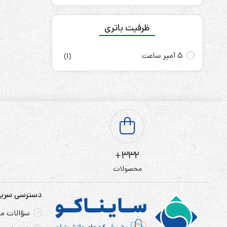
ظرفیت باتری
5 آمپر ساعت
(1)
332+
محصولات
دسترسی سری
سؤالات مت