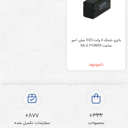
باتری خشک 4 ولت 500 میلی آمپر
ساعت MLG POWER
ناموجود
877+
332+
محصولات
سفارشات تکمیل شده