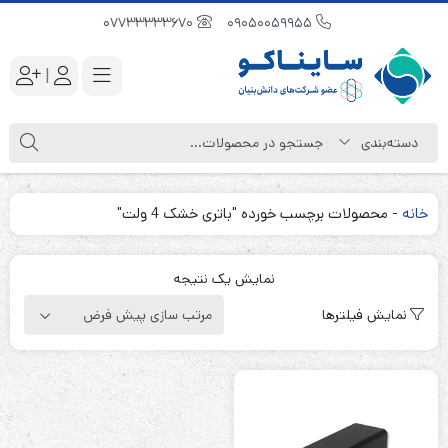
07733333670
09050059955
|
خانه
-
محصولات برچسب خورده "باتری خشک 4 ولت"
نمایش یک نتیجه
نمایش فیلترها