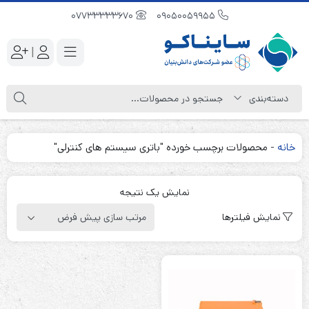
07733333670
09050059955
|
خانه
-
محصولات برچسب خورده "باتری سیستم های کنترلی"
نمایش یک نتیجه
نمایش فیلترها