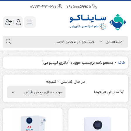
07733333670
09050059955
|
خانه
-
محصولات برچسب خورده "باتری لیتیومی"
در حال نمایش 2 نتیجه
نمایش فیلترها