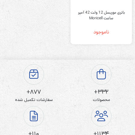
باتری موریسل 12 ولت 42 آمپر
ساعت Moricell
ناموجود
877+
332+
محصولات
سفارشات تکمیل شده
110+
1134+