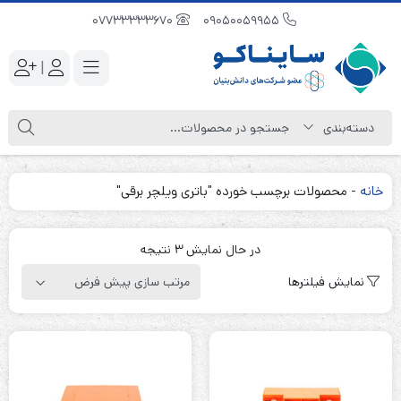
07733333670
09050059955
|
خانه
-
محصولات برچسب خورده "باتری ویلچر برقی"
در حال نمایش 3 نتیجه
نمایش فیلترها