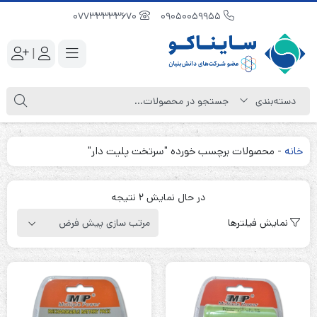
07733333670
09050059955
|
خانه
-
محصولات برچسب خورده "سرتخت پلیت دار"
در حال نمایش 2 نتیجه
نمایش فیلترها