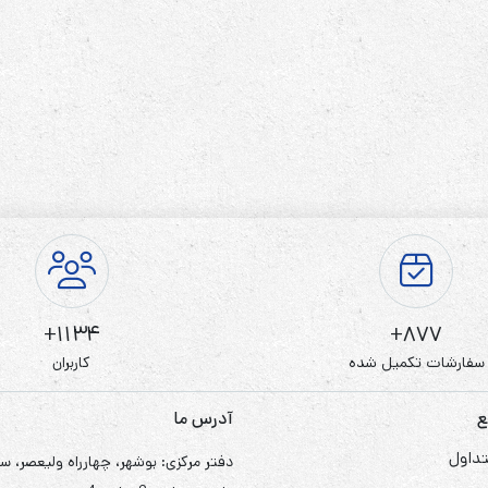
1134+
877+
سفارشات تکمیل شده
کاربران
ع
آدرس ما
داول
دفتر مرکزی: بوشهر، چهارراه ولیعصر، س