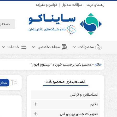
راهنمای خرید
سؤالات متداول
قوانین و مقررات
محصولات
مجله تخصصی
خدمات
خانه
-
محصولات برچسب خورده "لیتیوم آیون"
باتری سیلد لید اسید
مبانی باتری
دسته‌بندی محصولات
باتری 4 ولت
انواع باتری
پیش‌
باتری 6 ولت
تست و کنترل
باتری 12 ولت
استابیلایزر و ترانس
طول عمر باتری
باتری لیتیوم
باتری هوشمند
باتری
باتری نیکل کادمیوم
بسته بندی و ایمنی
تجهیزات جانبی یو پی اس
باتری نیکل متال هیدرید
روش های شارژ