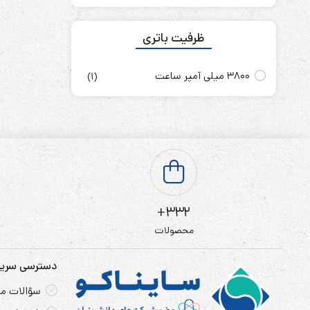
ظرفیت باتری
3800 میلی آمپر ساعت
(1)
332+
محصولات
دسترسی سری
سؤالات مت