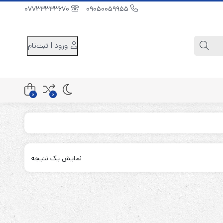
07733333670
09050059955
ورود | ثبت‌نام
0
0
کابینت باتری 48 ولت
کابینت باتری 96 ولت
نمایش یک نتیجه
کابینت باتری 240 ولت