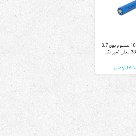
رله‌ای
باتری 18650 لیتیوم یون 3.7
AVR
STB
Prince
185,
تومان
سروو موتوری
ZTY