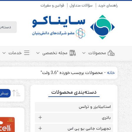
راهنمای خرید
سؤالات متداول
قوانین و مقررات
محصولات
مجله تخصصی
خدمات
خانه
-
محصولات برچسب خورده "3.6 ولت"
باتری سیلد لید اسید
مبانی باتری
دسته‌بندی محصولات
باتری 4 ولت
انواع باتری
پیش‌
باتری 6 ولت
تست و کنترل
باتری 12 ولت
استابیلایزر و ترانس
طول عمر باتری
باتری لیتیوم
باتری هوشمند
باتری
باتری نیکل کادمیوم
بسته بندی و ایمنی
تجهیزات جانبی یو پی اس
باتری نیکل متال هیدرید
روش های شارژ