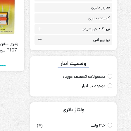
باتری آلکالاین
روش های تخلیه
شارژر باتری
کابینت باتری
نیروگاه خورشیدی
یو پی اس
سلاموند
باتری تلفن
موریسل
کینگ بت
میلی آمپر LL
وضعیت انبار
یونیتکس پاور
000
محصولات تخفیف خورده
موجود در انبار
ولتاژ باتری
3.6 ولت
(4)