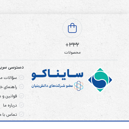
332+
محصولات
دسترسی سری
سؤالات مت
راهنمای خر
قوانین و 
درباره ما
تماس با م