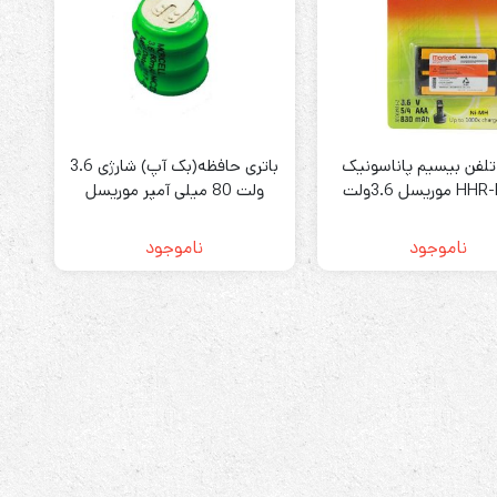
ابزارهای مدیریت یوپی‌اس
تلفن بیسیم پاناسونیک
باتری حافظه(بک آپ) شارژی 3.6
تابلوی بای پس
HHR-P104 موریسل 3.6ولت
ولت 80 میلی آمپر موریسل
ترانس ایزوله
M
MORICELL
ناموجود
ناموجود