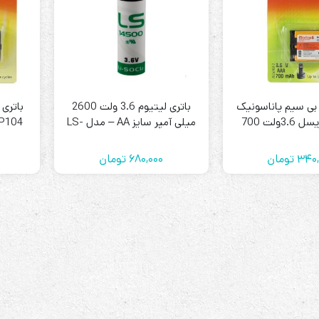
رله‌ای
 بی سیم پاناسونیک
باتری لیتیوم 3.6 ولت 2600
باتری 
AVR
P107 موریسل 3.6ولت 700
میلی آمپر سایز AA – مدل LS-
STB
MORICE
14500 برند Saft سافت
830میلی آمپر ORICELL
Prince
340,
تومان
680,000
تومان
سروو موتوری
ZTY