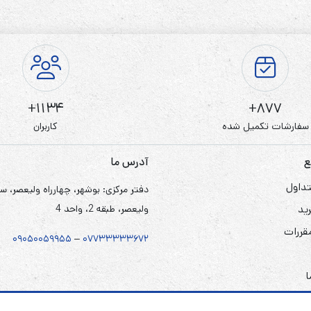
1134+
877+
سفارشات تکمیل شده
کاربران
ع
آدرس ما
داول
دفتر مرکزی: بوشهر، چهارراه ولیعصر، س
ید
ولیعصر، طبقه 2، واحد 4
مقررات
۰۹۰۵
۰
۰۵۹۹۵۵
–
۰۷۷۳۳۳۳۳۶۷
۲
ا