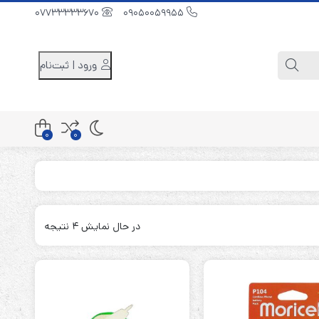
07733333670
09050059955
ورود | ثبت‌نام
0
0
کابینت باتری 48 ولت
کابینت باتری 96 ولت
در حال نمایش 4 نتیجه
کابینت باتری 240 ولت