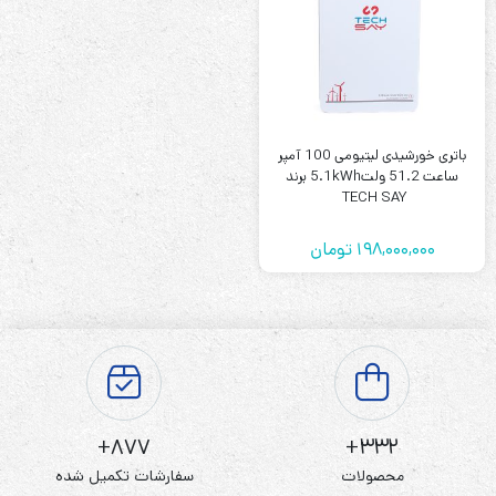
باتری خورشیدی لیتیومی 100 آمپر
ساعت 51.2 ولت5.1kWh برند
TECH SAY
198,000,000
تومان
877+
332+
محصولات
سفارشات تکمیل شده