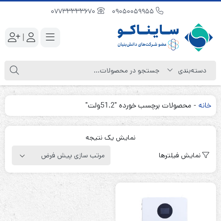
07733333670
09050059955
|
خانه
-
محصولات برچسب خورده "51.2ولت"
نمایش یک نتیجه
نمایش فیلترها