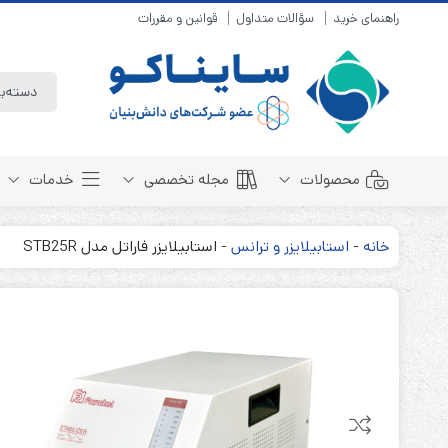
راهنمای خرید
سؤالات متداول
قوانین و مقررات
محصولات
مجله تخصصی
خدمات
خانه
-
استابیلایزر و ترانس
-
استابیلایزر فاراتل مدل STB25R
باتری سیلد لید اسید
مبانی باتری
باتری 4 ولت
انواع باتری
باتری 6 ولت
تست و کنترل
باتری 12 ولت
طول عمر باتری
باتری لیتیوم
باتری هوشمند
باتری نیکل کادمیوم
بسته بندی و ایمنی
باتری نیکل متال هیدرید
روش های شارژ