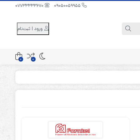
07733333670
09050059955
ورود | ثبت‌نام
0
0
کابینت باتری 48 ولت
کابینت باتری 96 ولت
کابینت باتری 240 ولت