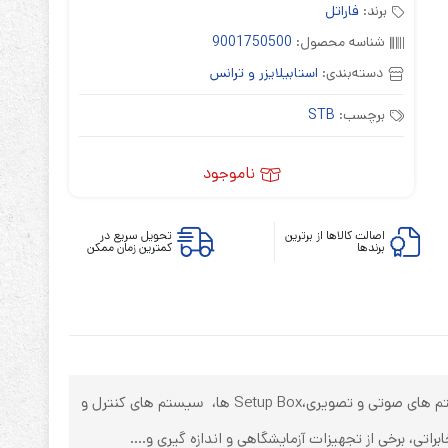
برند:
فاراتل
شناسه محصول:
9001750500
دسته‌بندی:
استابیلایزر و ترانس
برچسب:
STB
ابزارهای مدیریت یوپی‌اس
تابلوی بای پس
ناموجود
ترانس ایزوله
اصالت کالاها از برترین
تحویل سریع در
برندها
کمترین زمان ممکن
تم های صوتی و تصویری،
Setup Box
ها، سیستم های کنترل و
ی، برخی از تجهیزات آزمایشگاهی و اندازه گیری و....