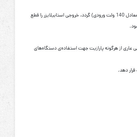
مجهز به سیستم محافظ می‌باشد بطوریکه اگر ولتاژ خروجی بیش از 240 ولت (معادل 275 ولت ورودی) و یا کمتر از 190 ولت (معادل 140 ولت ورودی) گردد، خروجی استابیلایزر را قطع
ود.
ی عاری از هرگونه پارازیت جهت استفاده‌ی دستگاه‌های
قرار دهد.