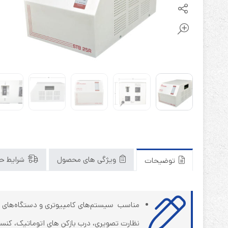
باتری آلکالاین
روش های تخلیه
سلاموند
موریسل
کینگ بت
یونیتکس پاور
ویژگی های محصول
شرایط حم
توضیحات
مناسب سیستم‌های کامپیوتری و دستگاه‌های الک
نظارت تصویری، درب بازکن های اتوماتیک، کنسول 