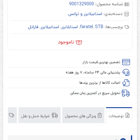
شناسه محصول:
9001329000
دسته‌بندی:
استابیلایزر و ترانس
برچسب‌ها:
STB
,
faratel
,
استابلایزر
,
استابیلایزر
,
فاراتل
ناموجود
تضمین بهترین قیمت بازار
پشتیبانی عالی ۲۴ ساعته، ۷ روز هفته
اصالت کالاها از برترین برندها
تحویل سریع در کمترین زمان ممکن
توضیحات
ویژگی های محصول
شرایط حمل و نقل
برند