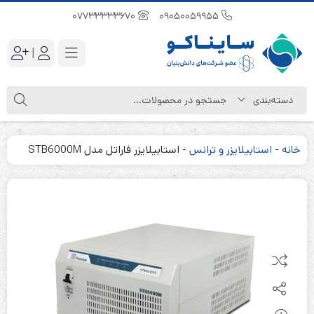
07733333670
09050059955
|
خانه
-
استابیلایزر و ترانس
-
استابیلایزر فاراتل مدل STB6000M