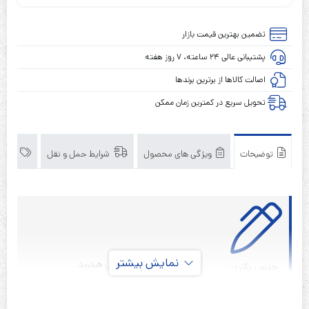
تلفن
بیسیم
تضمین بهترین قیمت بازار
پاناسونیک
پشتیبانی عالی ۲۴ ساعته، ۷ روز هفته
HHR-
P105
اصالت کالاها از برترین برندها
موریسل
تحویل سریع در کمترین زمان ممکن
2.4ولت
830میلی
آمپر
توضیحات
ویژگی های محصول
شرایط حمل و نقل
برند
MORICELL
نمایش بیشتر
نیکل متال هیدرید
جنس باتری
قابل شارژ
نوع باتری
2.4 ولت