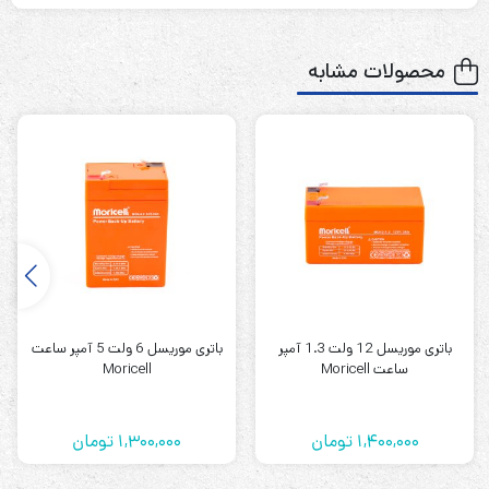
ولتاژ باتری
830 میلی آمپر ساعت
ظرفیت باتری
محصولات مشابه
5/4 AAA سایز
ابعاد
سوکت دارد
نوع ترمینال
ندارد
گارانتی
باتری تلفن بیسیم پاناسونیک HHR-P105 موریسل
2.4ولت 830میلی آمپر MORICELL
باطری تلفن پاناسونیک P105 موریسل
باتری موریسل 12 ولت 1.3 آمپر
باتری موریسل 6 ولت 5 آمپر ساعت
باتری P105 موریسل باتری قابل شارژ جهت استفاده در برخی
ساعت Moricell
Moricell
مدل های تلفن بی سیم پاناسونیک می باشد که با استفاده از
خشابی خاص و در کنار هم قرار دادن 2باتری 5/4AAA که از نوع
1,400,000
تومان
1,300,000
تومان
نیکل متال هیدرید و دارای ظرفیتی معادل 830میلی آمپر می