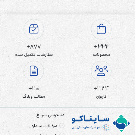
باشند بدست می آید.
در نتیجه این اتصال سری ، ولتاژ این باتری 2/4 ولت می باشد و
به طور میانگین قابلیت 1000 بار شارژ و دشارژ شدن را دارا می
باشد.
877+
332+
محصولات
سفارشات تکمیل شده
موارد استفاده باتری P105 در تلفن های بی سیم پاناسونیک
KX-TG2411 و TG2420و TG2422و TG2424و TG2431 و
110+
1134+
TG2432
کاربران
مطالب وبلاگ
دسترسی سریع
سؤالات متداول
باتری های
نیکل متال هیدرید
از باتری های قابلی شارژی است