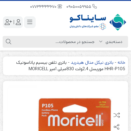
07733333670
09050059955
|
خانه
-
باتری نیکل متال هیدرید
-
باتری تلفن بیسیم پاناسونیک
HHR-P105 موریسل 2.4ولت 830میلی آمپر MORICELL