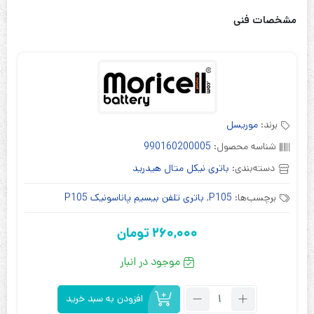
مشخصات فنی
برند:
موریسل
شناسه محصول:
990160200005
دسته‌بندی:
باتری نیکل متال هیدرید
برچسب‌ها:
P105
,
باتری تلفن بیسیم پاناسونیک P105
260,000
تومان
موجود در انبار
تعداد:
افزودن به سبد خرید
باتری