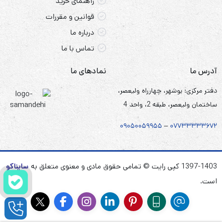
راهنمای خرید
که الکترود مثبت آن از جنس نیکل اکسی هیدروکسید و الکترود
قوانین و مقررات
منفی آن از جنس آلیاژ جذب کننده هیدروژن استفاده شده
درباره ما
است.
تماس با ما
آدرس ما
نمادهای ما
دفتر مرکزی: بوشهر، چهارراه ولیعصر،
ساختمان ولیعصر، طبقه 2، واحد 4
۰۹۰۵
۰
۰۵۹۹۵۵
–
۰۷۷۳۳۳۳۳۶۷
۲
1397-1403 کپی رایت © تمامی حقوق مادی و معنوی متعلق به
سایناکو
است.