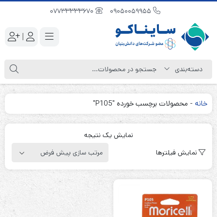
07733333670
09050059955
|
خانه
-
محصولات برچسب خورده "P105"
نمایش یک نتیجه
نمایش فیلترها