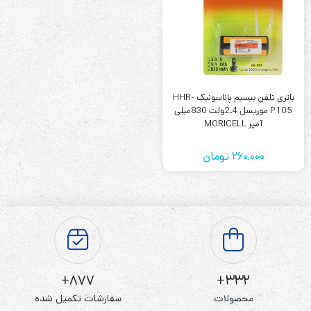
باتری تلفن بیسیم پاناسونیک HHR-
P105 موریسل 2.4ولت 830میلی
آمپر MORICELL
260,000
تومان
877+
332+
محصولات
سفارشات تکمیل شده