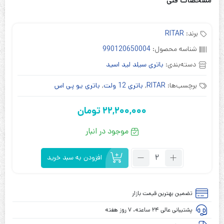
مشخصات فنی
برند:
RITAR
شناسه محصول:
990120650004
دسته‌بندی:
باتری سیلد لید اسید
برچسب‌ها:
RITAR
,
باتری 12 ولت
,
باتری یو پی اس
22,200,000
تومان
موجود در انبار
تعداد:
افزودن به سبد خرید
باتری
ریتار
12
تضمین بهترین قیمت بازار
ولت
پشتیبانی عالی ۲۴ ساعته، ۷ روز هفته
65