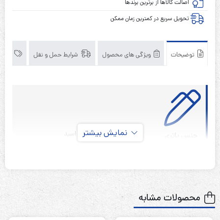
آمپر
اصالت کالاها از برترین برندها
ساعت
تحویل سریع در کمترین زمان ممکن
RITAR
توضیحات
ویژگی های محصول
شرایط حمل و نقل
برند
نمایش بیشتر
سیلد لید اسید
جنس باتری
قابل شارژ
نوع باتری
۱۲ ولت
ولتاژ باتری
65 آمپر ساعت
آمپر باتری
محصولات مشابه
6 ماه
گارانتی
2025
سال تولید