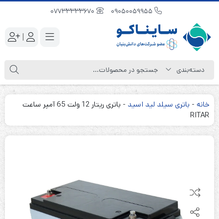
07733333670
09050059955
|
خانه
-
باتری سیلد لید اسید
-
باتری ریتار 12 ولت 65 آمپر ساعت
RITAR