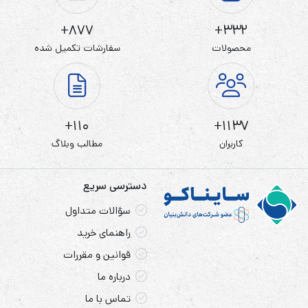
877+
332+
باتری ریتار 65 آمپر 12 ولت در دستگاه‌های زیادی از قبیل
محصولات
سفارشات تکمیل شده
سیستم‌های نجات آسانسور، ماشین و موتور‌های شارژی کودکان،
یو پی اس و … کاربرد دارد.
110+
1137+
کاربران
مطالب وبلاگ
موارد مصرف باتری ریتار 12 ولت 65 آمپر ساعت
RITAR
دسترسی سریع
این باتری برای مصارف زیر، کاربرد دارد.
سؤالات متداول
راهنمای خرید
باتری یو پی اس (بیشتر بخوانید:
یو پی اس چیست
)
قوانین و مقررات
باتری سیستم خورشیدی (سولار)
درباره ما
باتری سانترال
تماس با ما
باتری سیستم مخابراتی