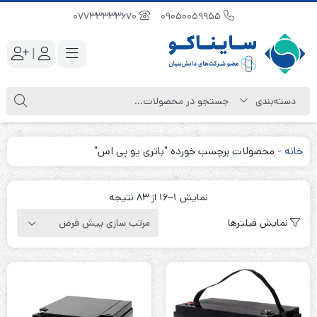
07733333670
09050059955
|
خانه
-
محصولات برچسب خورده "باتری یو پی اس"
نمایش 1–16 از 83 نتیجه
نمایش فیلترها