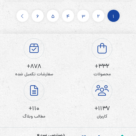
6
5
4
3
2
1
878+
332+
محصولات
سفارشات تکمیل شده
110+
1137+
کاربران
مطالب وبلاگ
دسترسی سریع