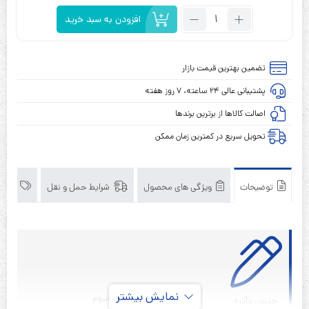
تعداد:
افزودن به سبد خرید
باتری
سایز
C
تضمین بهترین قیمت بازار
شارژی
پشتیبانی عالی ۲۴ ساعته، ۷ روز هفته
1/2
ولت
اصالت کالاها از برترین برندها
5000
تحویل سریع در کمترین زمان ممکن
میلی
سر
تخت
توضیحات
ویژگی های محصول
شرایط حمل و نقل
برند
پلیت
دار
آمپر
MP
(پک
دوتایی)
نمایش بیشتر
نیکل کادمیوم
جنس باتری