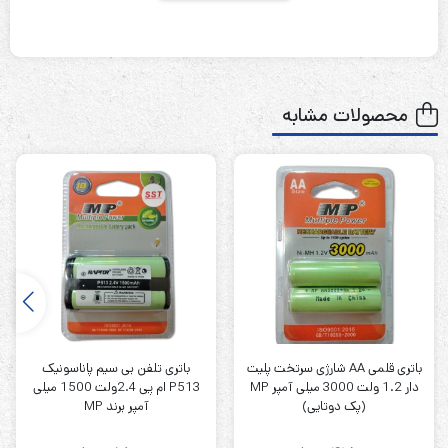
قابل شارژ
نوع باتری
1.2 ولت
ولتاژ باتری
5000 میلی آمپر ساعت
ظرفیت باتری
محصولات مشابه
C
ابعاد
سر تخت پلیت دار
نوع ترمینال
ندارد
گارانتی
باتری سایز C شارژی 1/2 ولت 5000 میلی آمپر سر تخت پلیت
دار MP
باتری قلمی AA شارژی سرتخت پلیت
باتری تلفن بی سیم پاناسونیک
توضیحات :
دار 1.2 ولت 3000 میلی آمپر MP
P513 ام پی 2.4ولت 1500 میلی
(پک دوتایی)
آمپر برند MP
باتری نیکل-کادمیوم (Ni-Cd) ، یک گزینه ایده‌آل برای