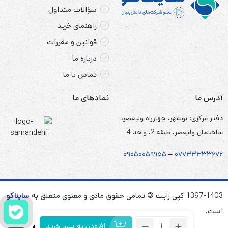
مناسب می‌سازد.
سؤالات متداول
دستگاه‌های کنترل از راه دور
: در ماشین‌ها، قایق‌ها و
راهنمای خرید
هواپیماهای کنترل از راه دور به دلیل نرخ تخلیه بالا و
قوانین و مقررات
دوام مورد استفاده قرار می‌گیرند.
درباره ما
الکترونیک قابل حمل
: در دستگاه‌های الکترونیکی قابل
تماس با ما
حمل قدیمی، اگرچه در دستگاه‌های مدرن بیشتر با
آدرس ما
نمادهای ما
باتری‌های NiMH یا لیتیوم-یون جایگزین شده‌اند.
دفتر مرکزی: بوشهر، چهارراه ولیعصر،
ساختمان ولیعصر، طبقه 2، واحد 4
۰۹۰۵
۰
۰۵۹۹۵۵
–
۰۷۷۳۳۳۳۳۶۷
۲
1397-1403 کپی رایت © تمامی حقوق مادی و معنوی متعلق به
سایناکو
است.
تعداد:
افزودن به سبد خرید