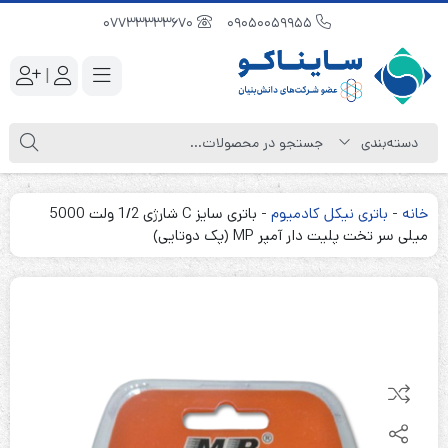
07733333670
09050059955
|
خانه
-
باتری نیکل کادمیوم
-
باتری سایز C شارژی 1/2 ولت 5000
میلی سر تخت پلیت دار آمپر MP (پک دوتایی)