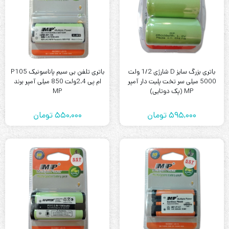
باتری بزرگ سایز D شارژی 1/2 ولت
باتری تلفن بی سیم پاناسونیک P105
5000 میلی سر تخت پلیت دار آمپر
ام پی 2.4ولت 850 میلی آمپر برند
MP (پک دوتایی)
MP
595,000
تومان
550,000
تومان