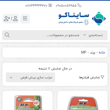
07733333670
09050059955
|
خانه
-
برند
-
MP
در حال نمایش 11 نتیجه
نمایش فیلترها