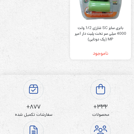
باتری سایز SC شارژی 1/2 ولت
4000 میلی سر تخت پلیت دار آمپر
MP (پک دوتایی)
ناموجود
877+
332+
محصولات
سفارشات تکمیل شده