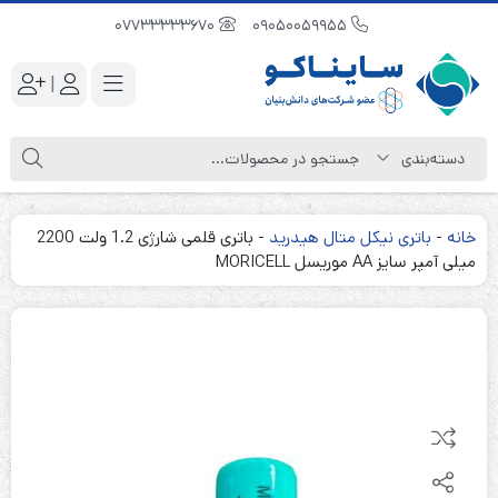
07733333670
09050059955
|
خانه
-
باتری نیکل متال هیدرید
-
باتری قلمی شارژی 1.2 ولت 2200
میلی آمپر سایز AA موریسل MORICELL