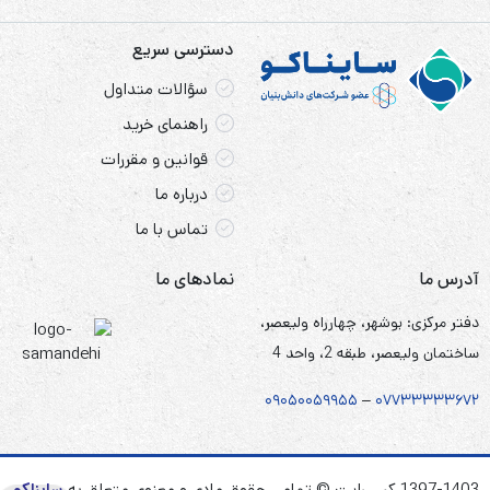
دسترسی سریع
سؤالات متداول
راهنمای خرید
قوانین و مقررات
درباره ما
تماس با ما
آدرس ما
نمادهای ما
دفتر مرکزی: بوشهر، چهارراه ولیعصر،
ساختمان ولیعصر، طبقه 2، واحد 4
۰۹۰۵
۰
۰۵۹۹۵۵
–
۰۷۷۳۳۳۳۳۶۷
۲
1397-1403 کپی رایت © تمامی حقوق مادی و معنوی متعلق به
سایناکو