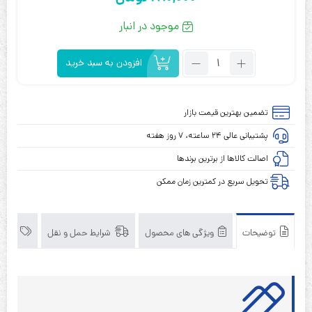
موجود در انبار
تعداد:
افزودن به سبد خرید
باتری
قلمی
شارژی
تضمین بهترین قیمت بازار
1.2
پشتیبانی عالی ۲۴ ساعته، ۷ روز هفته
ولت
2200
اصالت کالاها از برترین برندها
میلی
تحویل سریع در کمترین زمان ممکن
آمپر
سایز
AA
توضیحات
ویژگی های محصول
شرایط حمل و نقل
برند
موریسل
MORICELL