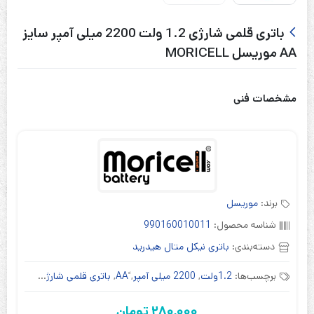
باتری قلمی شارژی 1.2 ولت 2200 میلی آمپر سایز
AA موریسل MORICELL
مشخصات فنی
برند:
موریسل
شناسه محصول:
990160010011
دسته‌بندی:
باتری نیکل متال هیدرید
برچسب‌ها:
1.2ولت
,
2200 میلی آمپر
,
,
باتری قلمی شارژی
,
باتری نی
280,000
تومان