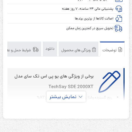
تک
پشتیبانی عالی ۲۴ ساعته، ۷ روز هفته
سای
مدل
اصالت کالاها از برترین برندها
TechSay
تحویل سریع در کمترین زمان ممکن
SDE
2000XT
دانلود
توضیحات
ویژگی های محصول
شرایط حمل و نقل
برخی از ویژگی های یو پی اس تک سای مدل
TechSay SDE 2000XT
نمایش بیشتر
*
رنج گسترده ولتاژ ورودی با ضریب توان بیشتر از 97%
*
ضریب توان خروجی 0.9 و قابلیت اضافه بار بیشتر
*
محافظت کامل در مقابل اضافه ولتاژ
*
نمایشگر LED/LCD ، مانیتورینگ همه وضعیت های کاری