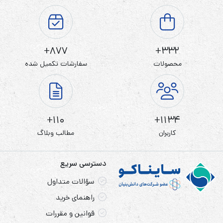
کنترل، سیستم ارتباطی، ادارات، کامپیوترها و …
ویژگی‌های یو پی اس تک سای مدل TechSay SDE
877+
332+
2000XT
محصولات
سفارشات تکمیل شده
رنج گسترده ولتاژ ورودی با ضریب توان بیشتر از 97%
ضریب توان خروجی 0.9 و قابلیت اضافه بار بیشتر
محافظت کامل در مقابل اضافه ولتاژ
110+
1134+
نمایشگر LED/LCD ، مانیتورینگ همه وضعیت های کاری
کاربران
مطالب وبلاگ
تنظیم خودکار سرعت فن
خروجی موج سینوسی کامل قابل اعتماد و با ثبات
دسترسی سریع
سؤالات متداول
مشخصات یو پی اس سری SDE 2000
راهنمای خرید
خصوصیات کلیدی:
قوانین و مقررات