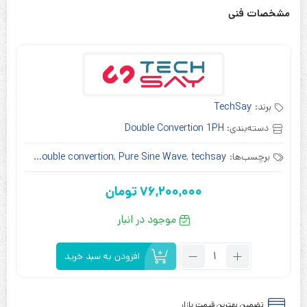
مشخصات فنی
برند:
TechSay
دسته‌بندی:
Double Convertion 1PH
برچسب‌ها:
techsay
,
Pure Sine Wave
,
double convertion
,
آنلاین
,
ت
76,200,000
تومان
موجود در انبار
تعداد:
افزودن به سبد خرید
یو
پی
اس
تضمین بهترین قیمت بازار