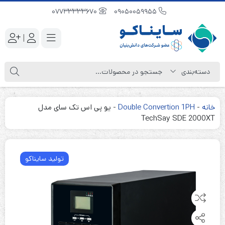
07733333670
09050059955
|
خانه
-
Double Convertion 1PH
-
یو پی اس تک سای مدل
TechSay SDE 2000XT
تولید سایناکو