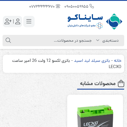
07733333670
09050059955
|
خانه
-
باتری سیلد لید اسید
-
باتری لکسو 12 ولت 26 آمپر ساعت
LECXO
محصولات مشابه