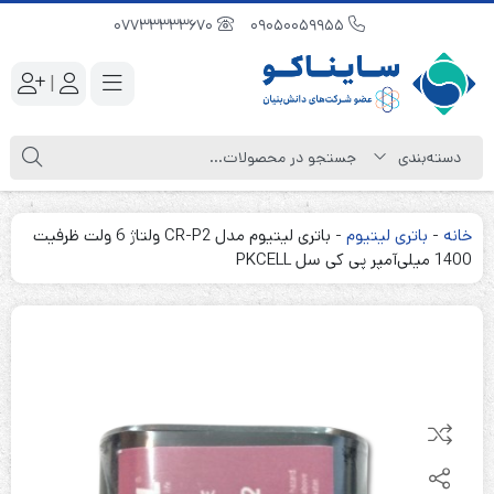
07733333670
09050059955
|
خانه
-
باتری لیتیوم
-
باتری لیتیوم مدل CR-P2 ولتاژ 6 ولت ظرفیت
1400 میلی‌آمپر پی کی سل PKCELL