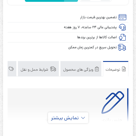
باتری
لیتیوم
مدل
تضمین بهترین قیمت بازار
CR-
پشتیبانی عالی ۲۴ ساعته، ۷ روز هفته
P2
ولتاژ
اصالت کالاها از برترین برندها
6
تحویل سریع در کمترین زمان ممکن
ولت
ظرفیت
1400
توضیحات
ویژگی های محصول
شرایط حمل و نقل
برند
میلی‌آمپر
پی
کی
سل
PKCELL
نمایش بیشتر
لیتیوم یون
جنس باتری
غیر قابل شارژ
نوع باتری