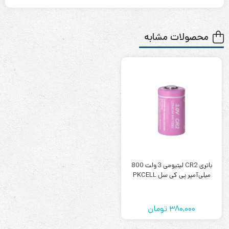
6 ولت
ولتاژ باتری
1400 میلی آمپر ساعت
ظرفیت باتری
محصولات مشابه
سایز CR-P2
ابعاد
ندارد
گارانتی
باتری لیتیوم مدل CR-P2 ولتاژ 6 ولت ظرفیت 1400 میلی‌آمپر
پی کی سل PKCELL
این باتری از جنس لیتیوم می باشد،باتری لیتیومی نوعی از باتری
باتری CR2 لیتیومی 3 ولت 800
های نوع اول است که در آن لیتیوم به حالت فلزی یا ترکیبات آن
میلی‌آمپر پی کی سل PKCELL
به عنوان آند استفاده می شود. این باتری ها غیر قابل شارژ
هستند ،باتری های لیتیوم CRP2 عملکرد بسیار ماندگار خود را
380,000
تومان
حفظ می کنند و عمر مفیدی دارند.این باتری دارای دو مدل 245 و