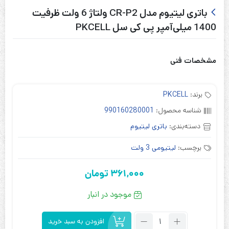
باتری لیتیوم مدل CR-P2 ولتاژ 6 ولت ظرفیت
1400 میلی‌آمپر پی کی سل PKCELL
مشخصات فنی
برند:
PKCELL
شناسه محصول:
990160280001
دسته‌بندی:
باتری لیتیوم
برچسب:
لیتیومی 3 ولت
361,000
تومان
موجود در انبار
تعداد:
افزودن به سبد خرید