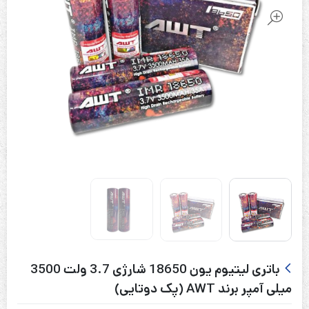
باتری لیتیوم یون 18650 شارژی 3.7 ولت 3500
میلی آمپر برند AWT (پک دوتایی)