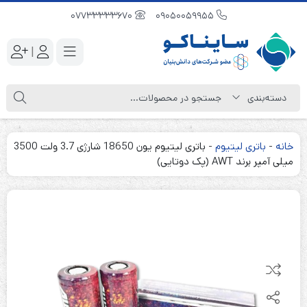
07733333670
09050059955
|
خانه
-
باتری لیتیوم
-
باتری لیتیوم یون 18650 شارژی 3.7 ولت 3500
میلی آمپر برند AWT (پک دوتایی)