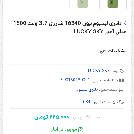
باتری لیتیوم یون 16340 شارژی 3.7 ولت 1500
میلی آمپر LUCKY SKY
مشخصات فنی
برند:
LUCKY SKY
شناسه محصول:
990160180001
دسته‌بندی:
باتری لیتیوم
برچسب:
باتری 16340
225,000
تومان
280,000
تومان
قیمت
قیمت
فعلی:
اصلی:
موجود در انبار