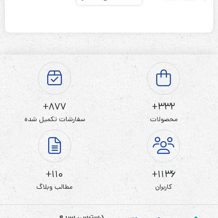
قابل شارژ
نوع باتری
3.7 ولت
ولتاژ باتری
1500 میلی آمپر ساعت
ظرفیت باتری
34*16 میلی متر
ابعاد
سر نوک دار
نوع ترمینال
ندارد
گارانتی
877+
332+
محصولات
سفارشات تکمیل شده
باتری لیتیوم یون 16340 شارژی 3.7 ولت 1500 میلی آمپر
LUCKY SKY
110+
1136+
باتری 16340 (یا RCR123A) یک باتری لیتیوم یونی استوانه‌ای
کاربران
مطالب وبلاگ
است که با ابعاد 34 میلی متر در 16 میلی متر طبقه بندی می‌شود
و نسخه قابل شارژ باتری CR123A است. این باتری‌ها معمولا
دسترسی سریع