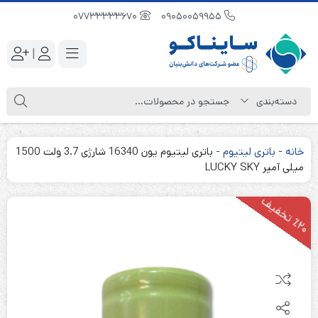
07733333670
09050059955
|
خانه
-
باتری لیتیوم
-
باتری لیتیوم یون 16340 شارژی 3.7 ولت 1500
میلی آمپر LUCKY SKY
2
0
ت
خ
ف
ی
٪
ف