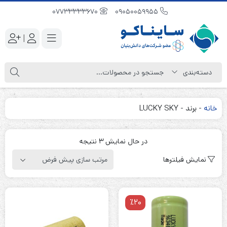
07733333670
09050059955
|
خانه
-
برند
-
LUCKY SKY
در حال نمایش 3 نتیجه
نمایش فیلترها
٪20