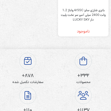
باتری شارژی سایز 4/5SC ولتاژ 1.2
ولت 2400 میلی آمپر سر تخت پلیت
دار LUCKY SKY
ناموجود
878+
332+
محصولات
سفارشات تکمیل شده
110+
1137+