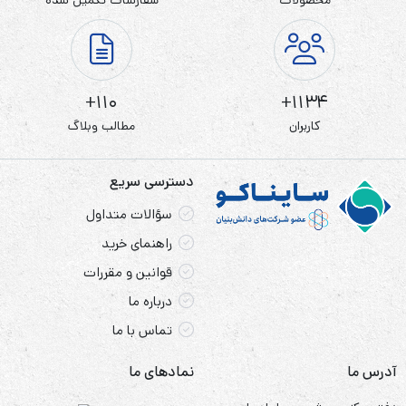
باتری 16340 لیتیوم یون 3.7 ولت 2500 میلی آمپر
li-dz
باتری 16340 (یا RCR123A) یک باتری لیتیوم یونی استوانه‌ای
110+
1134+
است که با ابعاد 34 میلی متر در 16 میلی متر طبقه بندی می‌شود
کاربران
مطالب وبلاگ
و نسخه قابل شارژ باتری CR123A است. این باتری‌ها معمولا
دارای ولتاژ 3.6 ولت یا 3.7 ولت و ترمینال بالای دکمه‌ای هستند
دسترسی سریع
و اکثر آنها از ترکیب شیمیایی LiCoO2 (لیتیوم کربن اکسید)
سؤالات متداول
استفاده می کنند. در حالی که برخی از آنها دارای پورت های شارژ
راهنمای خرید
USB داخلی هستند، همه باتری‌های 16340 در شارژرهای
قوانین و مقررات
هوشمند لیتیوم یون قابل شارژ هستند. باتری‌های 16340 اغلب
درباره ما
در چراغ قوه یا سایر وسایل الکترونیکی کوچک استفاده
تماس با ما
می‌شوند.
آدرس ما
نمادهای ما