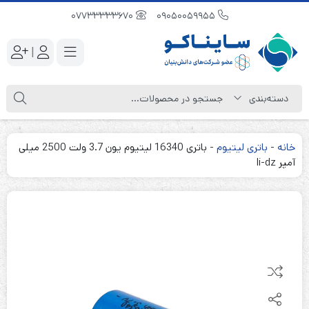
07733333670
09050059955
|
خانه
-
باتری لیتیوم
-
باتری 16340 لیتیوم یون 3.7 ولت 2500 میلی
آمپر li-dz