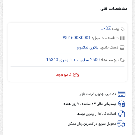
مشخصات فنی
برند:
LI-DZ
شناسه محصول:
990160080001
دسته‌بندی:
باتری لیتیوم
برچسب‌ها:
2500 میلی
,
li-dz
,
باتری 16340
ناموجود
تضمین بهترین قیمت بازار
پشتیبانی عالی ۲۴ ساعته، ۷ روز هفته
اصالت کالاها از برترین برندها
تحویل سریع در کمترین زمان ممکن