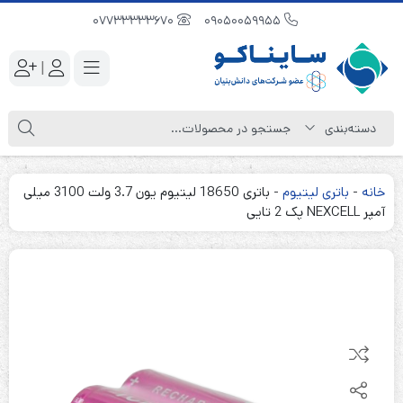
07733333670
09050059955
|
خانه
-
باتری لیتیوم
-
باتری 18650 لیتیوم یون 3.7 ولت 3100 میلی
آمپر NEXCELL پک 2 تایی