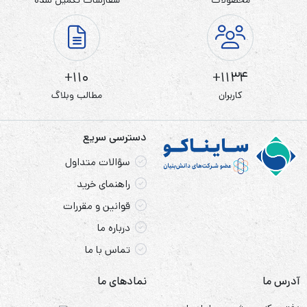
باتری 18650
لیتیوم یون 3.7 ولت 3100 میلی آمپر
NEXCELL
پک 2 تایی
110+
1134+
این باتری از جنس لیتیوم یون می باشد، باتری لیتیوم یون از
کاربران
مطالب وبلاگ
خانواده باتری های قابل شارژ است که در زمان واحد، تخلیه یون
های لیتیوم از الکترود منفی به سمت الکترود مثبت ودر هنگام
دسترسی سریع
شارژ شدن وارونه حرکت می کند،این باتری ها بالاترین چگالی
سؤالات متداول
انرژی را دارا می باشند و این یعنی تقریبا نیرویی دو برابر انرژی
راهنمای خرید
قابل دسترسی از باتری های نیکل کادمیوم!
قوانین و مقررات
درباره ما
باتری سایز 18650 از جمله باتری های پر کاربرد و پر فروش است و
تماس با ما
در دو نوع سرتخت و نوک دار تولید می گردد. ولتاژ این باتری
آدرس ما
نمادهای ما
3.7 ولت می باشد.