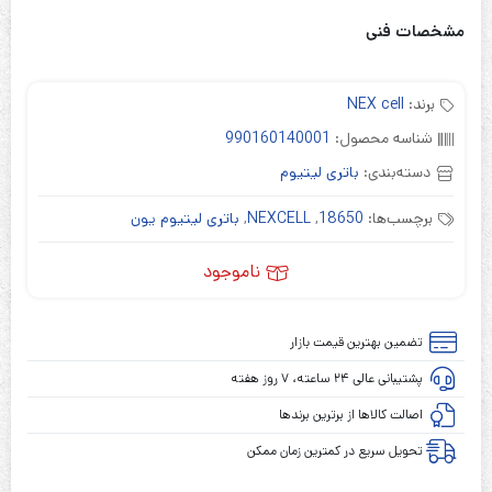
مشخصات فنی
برند:
NEX cell
شناسه محصول:
990160140001
دسته‌بندی:
باتری لیتیوم
برچسب‌ها:
18650
,
NEXCELL
,
باتری لیتیوم یون
ناموجود
تضمین بهترین قیمت بازار
پشتیبانی عالی ۲۴ ساعته، ۷ روز هفته
اصالت کالاها از برترین برندها
تحویل سریع در کمترین زمان ممکن