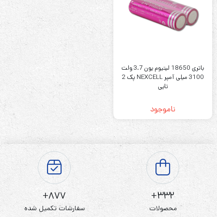
باتری 18650 لیتیوم یون 3.7 ولت
3100 میلی آمپر NEXCELL پک 2
تایی
ناموجود
877+
332+
محصولات
سفارشات تکمیل شده