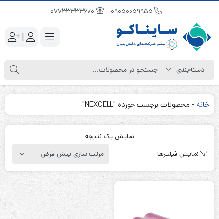
07733333670
09050059955
|
خانه
-
محصولات برچسب خورده "NEXCELL"
نمایش یک نتیجه
نمایش فیلترها