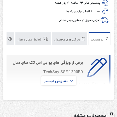
پشتیبانی عالی ۲۴ ساعته، ۷ روز هفته
سای
مدل
اصالت کالاها از برترین برندها
TechSay
تحویل سریع در کمترین زمان ممکن
SSE
1200BD
توضیحات
ویژگی های محصول
شرایط حمل و نقل
برند
برخی از ویژگی های یو پی اس تک سای مدل
TechSay SSE 1200BD
نمایش بیشتر
*
رنج گسترده ولتاژ ورودی
*
دارای 2 عدد باتری داخلی 7 آمپری
*
محافظت کامل در مقابل اضافه ولتاژ
محصولات مشابه