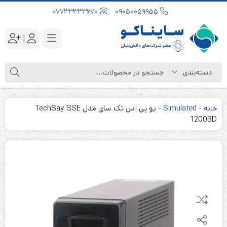
07733333670
09050059955
|
خانه
-
Simulated
-
یو پی اس تک سای مدل TechSay SSE
1200BD