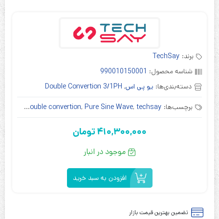
برند:
TechSay
شناسه محصول:
990010150001
دسته‌بندی‌ها:
یو پی اس
,
Double Convertion 3/1PH
برچسب‌ها:
techsay
,
Pure Sine Wave
,
double convertion
,
تک سای
410,300,000
تومان
موجود در انبار
افزودن به سبد خرید
تضمین بهترین قیمت بازار