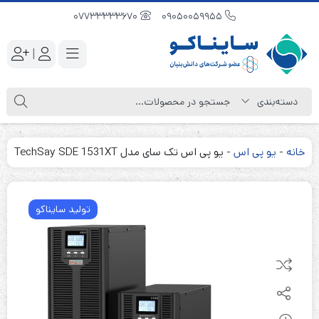
07733333670
09050059955
|
خانه
-
یو پی اس
-
یو پی اس تک سای مدل TechSay SDE 1531XT
تولید سایناکو