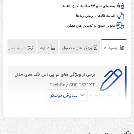
پشتیبانی عالی ۲۴ ساعته، ۷ روز هفته
اصالت کالاها از برترین برندها
تحویل سریع در کمترین زمان ممکن
توضیحات
ویژگی های محصول
دانلود
شرایط حمل و نقل
برخی از ویژگی های یو پی اس تک سای مدل
TechSay SDE 1531XT
نمایش بیشتر
*
مدیریت هوشمند باتری‌ها
*
سیستم هشدار دهنده پیشرفته
*
ﺿریب توان خروجی برابر یک
*
شکل موج سینوسی کامل در خروجی
*
تکنولوژی موازی سازی دیجیتالی پیشرفته