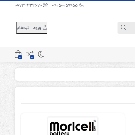
07733333670
09050059955
ورود | ثبت‌نام
0
0
کابینت باتری 48 ولت
کابینت باتری 96 ولت
کابینت باتری 240 ولت