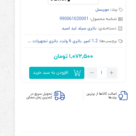
برند:
موریسل
شناسه محصول:
990061020001
دسته‌بندی:
باتری سیلد لید اسید
برچسب‌ها:
1.2 آمپر
,
باتری 6 ولت
,
باتری تجهیزات پزشکی
,
باتری چراغ 
ابزارهای مدیریت یوپی‌اس
تابلوی بای پس
1,072,500
تومان
ترانس ایزوله
تعداد:
افزودن به سبد خرید
باتری
موریسل
6
اصالت کالاها از برترین
تحویل سریع در
برندها
کمترین زمان ممکن
ولت
1.2
آمپر
ساعت
Moricell