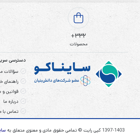
332+
محصولات
دسترسی سری
سؤالات مت
راهنمای خر
قوانین و 
درباره ما
تماس با م
1397-1403 کپی رایت © تمامی حقوق مادی و معنوی متعلق به
سای