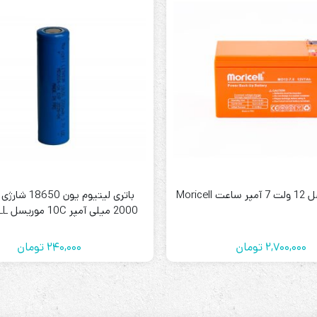
Moricell
2000 میلی آمپر 10C موریسل MORICELL
2,700,000
تومان
240,000
تومان