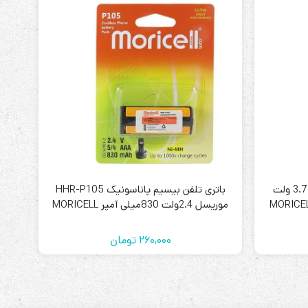
باتری لیتیوم یون 18650 شارژی 3.7 ولت
باتری تلفن بیسیم پاناسونیک HHR-P105
موریسل 2.4ولت 830میلی آمپر MORICELL
260,000
تومان