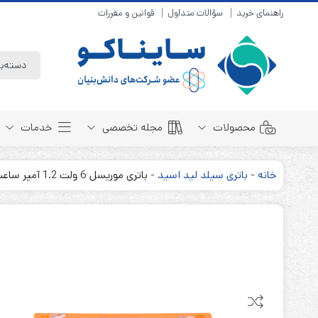
راهنمای خرید
سؤالات متداول
قوانین و مقررات
محصولات
مجله تخصصی
خدمات
خانه
-
باتری سیلد لید اسید
-
باتری موریسل 6 ولت 1.2 آمپر ساعت Moricell
باتری سیلد لید اسید
مبانی باتری
باتری 4 ولت
انواع باتری
باتری 6 ولت
تست و کنترل
باتری 12 ولت
طول عمر باتری
باتری لیتیوم
باتری هوشمند
باتری نیکل کادمیوم
بسته بندی و ایمنی
باتری نیکل متال هیدرید
روش های شارژ