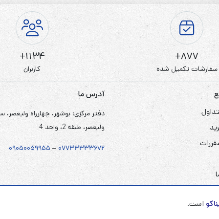
1134+
877+
سفارشات تکمیل شده
کاربران
ع
آدرس ما
داول
دفتر مرکزی: بوشهر، چهارراه ولیعصر، س
ید
ولیعصر، طبقه 2، واحد 4
مقررات
۰۹۰۵
۰
۰۵۹۹۵۵
–
۰۷۷۳۳۳۳۳۶۷
۲
ا
ناکو
است.