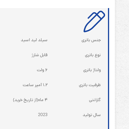
جنس باتری
سیلد لید اسید
نوع باتری
قابل شارژ
ولتاژ باتری
۶ ولت
ظرفیت باتری
۱.۲ آمپر ساعت
گارانتی
۴ ماه(از تاریخ خرید)
سال تولید
2023