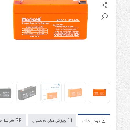
باتری آلکالاین
روش های تخلیه
سلاموند
موریسل
کینگ بت
یونیتکس پاور
ویژگی های محصول
شرایط حم
توضیحات