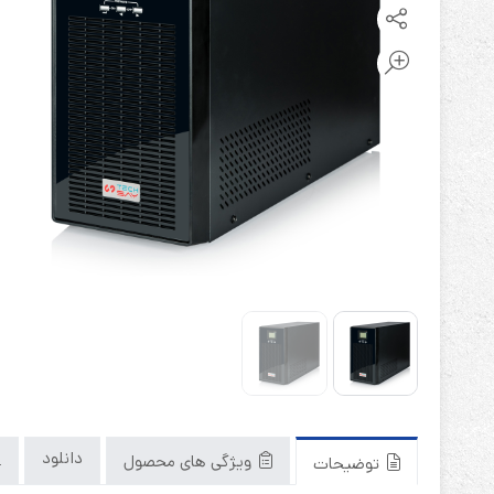
باتری آلکالاین
روش های تخلیه
سلاموند
موریسل
کینگ بت
یونیتکس پاور
دانلود
ویژگی های محصول
توضیحات