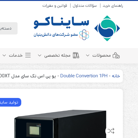
راهنمای خرید
سؤالات متداول
قوانین و مقررات
محصولات
مجله تخصصی
خدمات
خانه
-
Double Convertion 1PH
-
یو پی اس تک سای مدل TechSay SDE 3000XT
باتری سیلد لید اسید
مبانی باتری
باتری 4 ولت
انواع باتری
تولید ساین
باتری 6 ولت
تست و کنترل
باتری 12 ولت
طول عمر باتری
باتری لیتیوم
باتری هوشمند
باتری نیکل کادمیوم
بسته بندی و ایمنی
باتری نیکل متال هیدرید
روش های شارژ