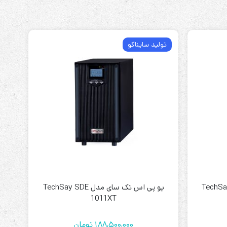
تولید سایناکو
ی مدل TechSay SDE
یو پی اس تک سای مدل TechSay SDE
1011XT
188,500,000
تومان