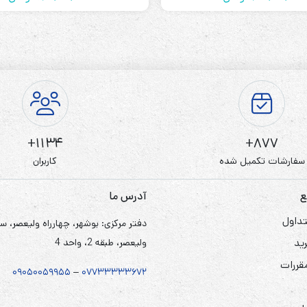
1134+
877+
سفارشات تکمیل شده
کاربران
ع
آدرس ما
داول
دفتر مرکزی: بوشهر، چهارراه ولیعصر، س
ید
ولیعصر، طبقه 2، واحد 4
مقررات
۰۹۰۵
۰
۰۵۹۹۵۵
–
۰۷۷۳۳۳۳۳۶۷
۲