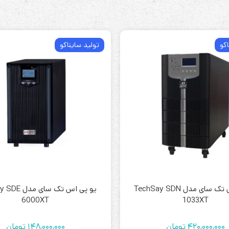
اکو
تولید سایناکو
یو پی اس تک سای مدل TechSay SDN
یو پی اس تک سا
6000XT
1033XT
420,000,000
تومان
148,000,000
تومان