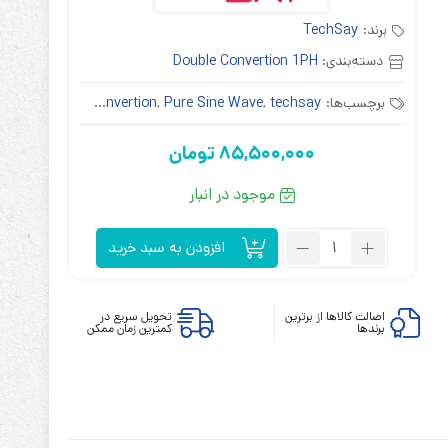
برند:
TechSay
دسته‌بندی:
Double Convertion 1PH
برچسب‌ها:
techsay
,
Pure Sine Wave
,
double convertion
,
آنلاین
,
ابزارهای مدیریت یوپی‌اس
85,500,000
تومان
تابلوی بای پس
ترانس ایزوله
موجود در انبار
تعداد:
افزودن به سبد خرید
یو
پی
اس
اصالت کالاها از برترین
تحویل سریع در
برندها
کمترین زمان ممکن
تک
سای
مدل
TechSay
SDE