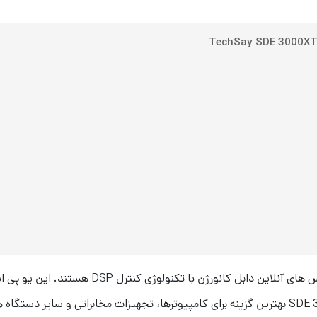
یو پی اس تک سای مدل TechSay SDE 3000XT ، یو پی