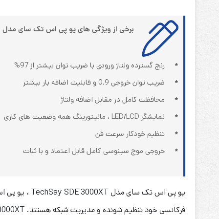
برخی از ویژگی های یو پی اس تک سای مدل TechSay SDE 3000XT
*
رنج گسترده ولتاژ ورودی با ضریب توان بیشتر از 97%
*
ضریب توان خروجی 0.9 و قابلیت اضافه بار بیشتر
*
محافظت کامل در مقابل اضافه ولتاژ
*
نمایشگر LED/LCD ، مانیتورینگ همه وضعیت های کاری
*
تنظیم خودکار سرعت فن
*
خروجی موج سینوسی کامل قابل اعتماد و با ثبات
فرکانسی خود تنظیم شونده و مدیریت شبکه هستند. SDE 3000XT بهترین گزینه برای کامپیوترها، تجهیزات مخابراتی و سایر دستگاه های حساس است.