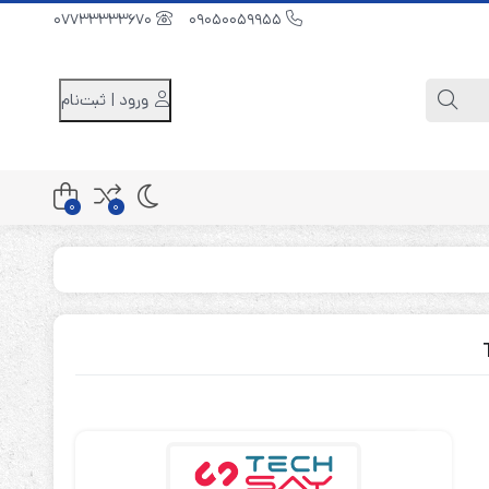
07733333670
09050059955
ورود | ثبت‌نام
0
0
کابینت باتری 48 ولت
کابینت باتری 96 ولت
کابینت باتری 240 ولت