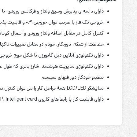
دارای دامنه ­ی پذیرش وسیع ولتاژ و فرکانس ورودی، با ضری
خروجی تک فاز با ضریب توان خروجی ۰٫۹ و قابلیت پذیرش بار بیشتر
کنترل کامل در مقابل اضافه ولتاژ ورودی و اتصال کوتاه 
حفاظت از شبکه، دورنگار، مودم در مقابل تغییرات ناگهان
دارای تکنولوژی آنلاین دبل کانورژن با شکل موج خروج
دارای تکنولوژی مدیریت هوشمند، شارژ باتری که طول عم
تنظیم خودکار دور فنهای سیستم
نمایشگر LCD/LED همۀ مراحل کار را می توان کنترل نمود.
دارای قابلیت کار با رابط های کاربری RS232, USB, SNMP, Intelligent card