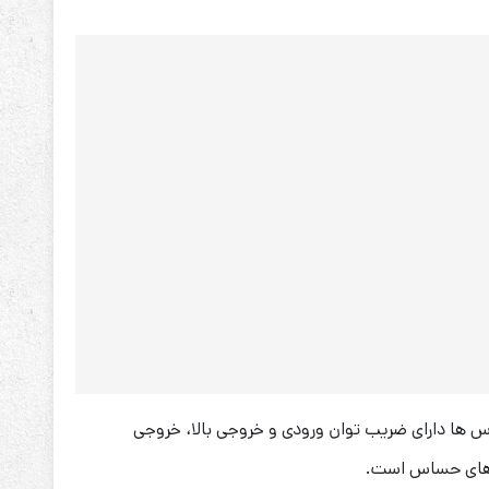
3000XT
 اس های آنلاین دابل کانورژن با تکنولوژی کنترل DSP هستند. این یو پی اس ها دارای ضریب توان ورودی و خروجی بالا، خروجی