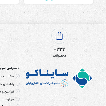
332+
محصولات
دسترسی سری
سؤالات مت
راهنمای خر
قوانین و 
درباره ما