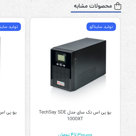
محصولات مشابه
تولید سایناکو
تولید ساین
یو پی اس تک سای مدل TechSay SDE
1000XT
47,300,000
تومان