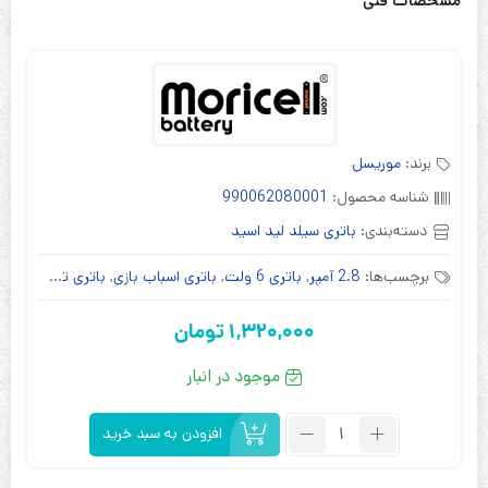
مشخصات فنی
برند:
موریسل
شناسه محصول:
990062080001
دسته‌بندی:
باتری سیلد لید اسید
برچسب‌ها:
2.8 آمپر
,
باتری 6 ولت
,
باتری اسباب بازی
,
باتری تجهیزات پزشکی
1,320,000
تومان
موجود در انبار
تعداد:
افزودن به سبد خرید
باتری
موریسل