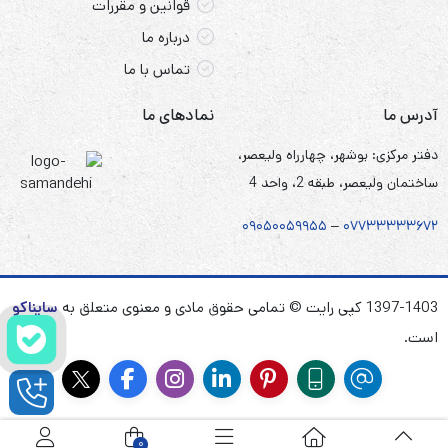
قوانین و مقررات
درباره ما
باتری ماشین شارژی
تماس با ما
باتری ترازو
آدرس ما
نمادهای ما
باتری اکو
باتری اسباب بازی
دفتر مرکزی: بوشهر، چهارراه ولیعصر،
ساختمان ولیعصر، طبقه 2، واحد 4
باتری تجهیزات پزشکی
باتری چراغ اضطراری
۰۹۰۵
۰
۰۵۹۹۵۵
–
۰۷۷۳۳۳۳۳۶۷
۲
1397-1403 کپی رایت © تمامی حقوق مادی و معنوی متعلق به
سایناکو
است.
0