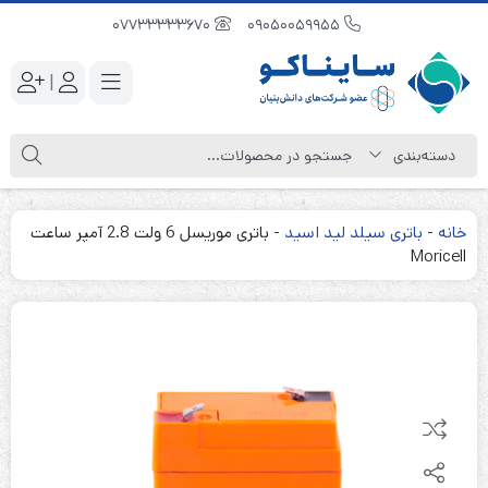
07733333670
09050059955
|
خانه
-
باتری سیلد لید اسید
-
باتری موریسل 6 ولت 2.8 آمپر ساعت
Moricell