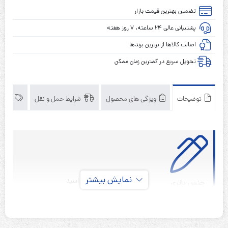
6
تضمین بهترین قیمت بازار
ولت
پشتیبانی عالی ۲۴ ساعته، ۷ روز هفته
2.8
آمپر
اصالت کالاها از برترین برندها
ساعت
تحویل سریع در کمترین زمان ممکن
Moricell
توضیحات
ویژگی های محصول
شرایط حمل و نقل
برند
نمایش بیشتر
سیلد لید اسید
جنس باتری
قابل شارژ
نوع باتری
۶ ولت
ولتاژ باتری