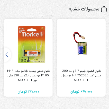
۲.۸ آمپر ساعت
ظرفیت باتری
محصولات مشابه
اصالت ضمانت کالا
گارانتی
2025/9
سال تولید
باتری موریسل 2.8 آمپر 6 ولت یک باتری سیلد لید اسید است
که در انواع کاربردهای برقی استفاده می‌شوند. به خصوص در
محل‌هایی که با قطعی برق بالا مواجه هستند و نیاز به برق AC
باتری لیتیوم پلیمر 3.7 ولت 200
باتری تلفن بیسیم پاناسونیک HHR-
جریان متناوب و یا همان برق شهری است.
میلی آمپر HP 752025 موریسل
P105 موریسل 2.4ولت 830میلی
MORICELL
آمپر MORICELL
ساختار باتری موریسل 6 ولت 2.8 آمپر ساعت
Moricell
640,000
تومان
260,000
تومان
این نوع باتری‌ها از دو پلیت سربی تشکیل می‌شوند که نقش