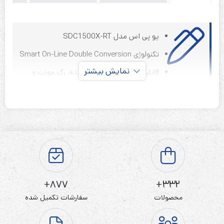
یو پی اس مدل SDC1500X-RT
تکنولوژی Smart On-Line Double Conversion
نمایش بیشتر
قابلیت نصب بصورت خوابیده، رک مونت و
ایستاده
طراحی Small Footprint
مناسب شبکه های کامپیوتری کوچک و تجهیزات جانبی
آنها
مناسب انواع سرورهای کامپیوتری
راندمان بالا
877+
332+
محصولات
سفارشات تکمیل شده
مناسب سیستم های حساس مخابراتی، آزمایشگاهی،
اندازه گیری، سیستم های بانکی و....