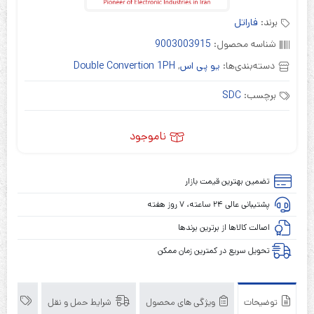
برند:
فاراتل
شناسه محصول:
9003003915
دسته‌بندی‌ها:
یو پی اس
,
Double Convertion 1PH
برچسب:
SDC
ناموجود
تضمین بهترین قیمت بازار
پشتیبانی عالی ۲۴ ساعته، ۷ روز هفته
اصالت کالاها از برترین برندها
تحویل سریع در کمترین زمان ممکن
توضیحات
ویژگی های محصول
شرایط حمل و نقل
برند