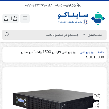
07733333670
09050059955
|
خانه
-
یو پی اس
-
یو پی اس فاراتل 1500 ولت آمپر مدل
SDC1500X