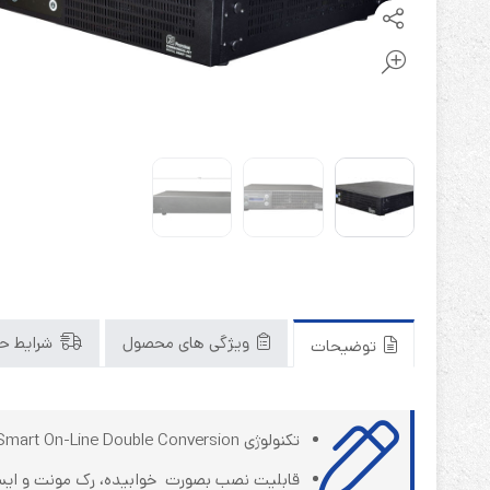
باتری آلکالاین
روش های تخلیه
سلاموند
موریسل
کینگ بت
یونیتکس پاور
ویژگی های محصول
شرایط حم
توضیحات
تکنولوژی Smart On-Line Double Conversion
قابلیت نصب بصورت خوابیده، رک مونت و ایس