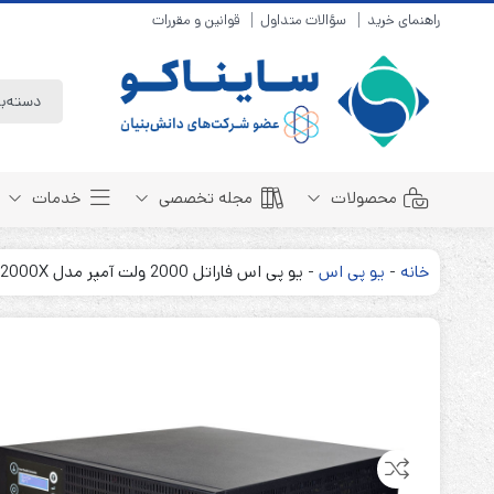
راهنمای خرید
سؤالات متداول
قوانین و مقررات
محصولات
مجله تخصصی
خدمات
خانه
-
یو پی اس
-
یو پی اس فاراتل 2000 ولت آمپر مدل SDC2000X
باتری سیلد لید اسید
مبانی باتری
باتری 4 ولت
انواع باتری
باتری 6 ولت
تست و کنترل
باتری 12 ولت
طول عمر باتری
باتری لیتیوم
باتری هوشمند
باتری نیکل کادمیوم
بسته بندی و ایمنی
باتری نیکل متال هیدرید
روش های شارژ