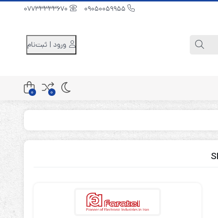
07733333670
09050059955
ورود | ثبت‌نام
0
0
کابینت باتری 48 ولت
کابینت باتری 96 ولت
کابینت باتری 240 ولت