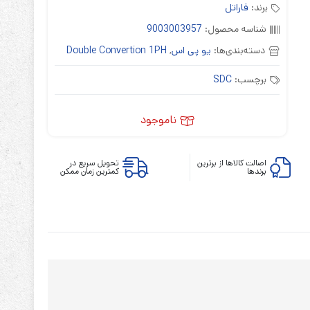
برند:
فاراتل
شناسه محصول:
9003003957
دسته‌بندی‌ها:
یو پی اس
,
Double Convertion 1PH
برچسب:
SDC
ابزارهای مدیریت یوپی‌اس
تابلوی بای پس
ناموجود
ترانس ایزوله
اصالت کالاها از برترین
تحویل سریع در
برندها
کمترین زمان ممکن