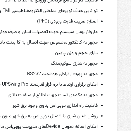
قابلیت کار در بازه‌ی فرکانس ورودی 3HZ± یا 5HZ±
توانایی حذف نویزهای تداخلی الکترومغناطیسی EMI و رادیوئی RFI
اصلاح ضریب قدرت ورودی (PFC)
ماژولار بودن سیستم جهت تعمیرات آسان و صرفه‌جوئ
مجهز به کانکتور مخصوص جهت اتصال به کا بینت بات
دارای حجم و وزن پایین
مجهز به شارژر سوئیچینگ
مجهز به پورت ارتباطی هوشمند RS232
امکان برقراری ارتباط با نرم‌افزار قدرتمند UPSwing Pro جهت ذخیره نمودن، بستن فایل‌های باز و خروج از شبکه در شرایط بحرانی و امکان کنترلینگ و مانیتورینگ یوپی‌اس توسط آن
مجهز به دکمه‌ی تست جهت اطلاع از سلامت باتری
قابلیت راه اندازی یوپی‌اس بدون وجود برق شهر
روشن شدن شارژر با اتصال یوپی‌اس به برق شهر بدون ن
امکان اضافه نمودن Deviceهای مدیریت یوپی‌اس مانند SNMP Card (اختیاری)